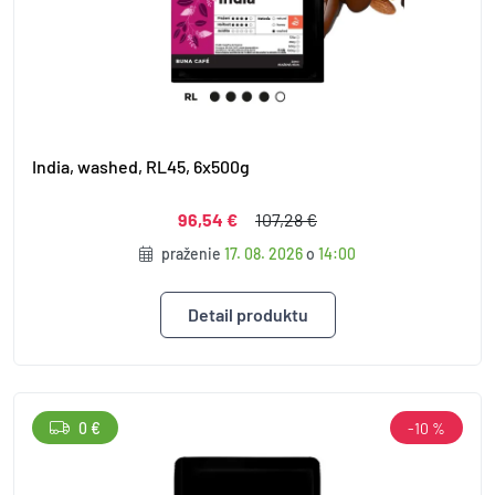
India, washed, RL45, 6x500g
96,54 €
107,28 €
praženie
17. 08. 2026
o
14:00
Detail produktu
0 €
-10 %