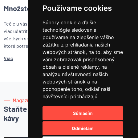
Používame cookies
Množstevné zľavy
Súbory cookie a ďalšie
Tečie u vás káva prúdom? Čím viac kávy u nás nakúpite, tým
technológie sledovania
viac ušetríte!
Množstevné zľavy na kávu
potešia nielen
používame na zlepšenie vášho
všetkých smädných kávomilcov, ale aj kancelárie a firmy,
zážitku z prehliadania našich
ktoré potrebujú mať poctivé zásoby, ktoré len tak nedôjdu.
webových stránok, na to, aby sme
Viac
vám zobrazovali prispôsobený
obsah a cielené reklamy, na
analýzu návštevnosti našich
webových stránok a na
pochopenie toho, odkiaľ naši
návštevníci prichádzajú.
Magazín
Staňte sa majstrom
Súhlasím
kávy
Odmietam