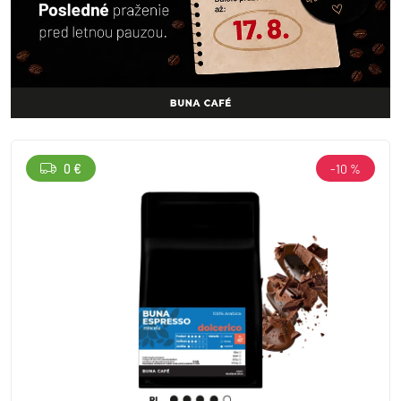
0 €
-10 %