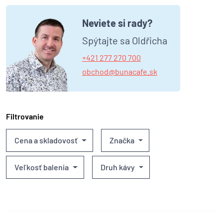
Neviete si rady?
Spýtajte sa Oldřicha
+421 277 270 700
obchod@bunacafe.sk
Filtrovanie
Cena a skladovosť
Značka
Veľkosť balenia
Druh kávy