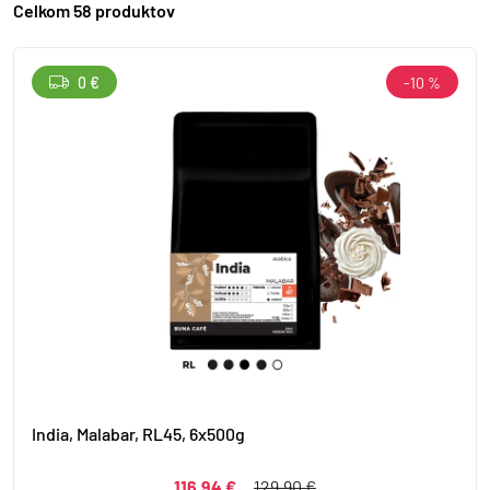
Celkom 58 produktov
0 €
-10 %
India, Malabar, RL45, 6x500g
116,94 €
129,90 €