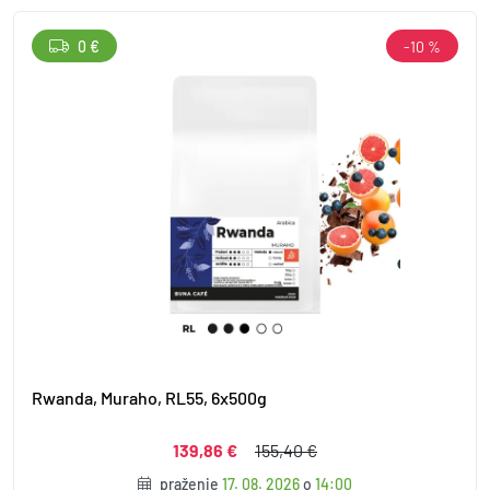
0 €
-10 %
Rwanda, Muraho, RL55, 6x500g
139,86 €
155,40 €
praženie
17. 08. 2026
o
14:00