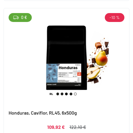
0 €
-10 %
Honduras, Caviflor, RL45, 6x500g
109,92 €
122,10 €