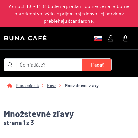
V dňoch 10. – 14. 8. bude na predajni obmedzené odborné
poradenstvo. Výdaj a príjem objednávok aj servisov
prebiehajú štandardne.
BUNA CAFÉ
Bunacafe.sk
Káva
Množstevné zľavy
Množstevné zľavy
strana 1 z 3