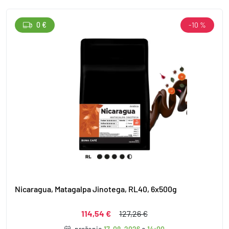
0 €
-10 %
Nicaragua, Matagalpa Jinotega, RL40, 6x500g
114,54 €
127,26 €