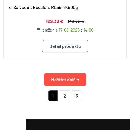
El Salvador, Escalon, RL55, 6x500g
129,36 €
143,70 €
praženie
17. 08. 2026
o
14:00
Detail produktu
Načítať ďalšie
1
2
3