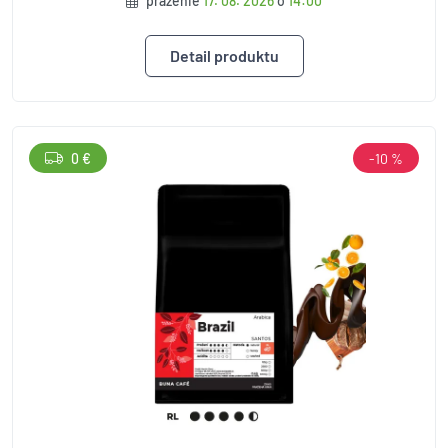
praženie
17. 08. 2026
o
14:00
Detail produktu
0 €
-10 %