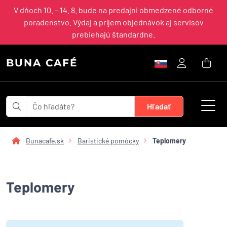
V dňoch 10. – 14. 8. bude na predajni obmedzené odborné
poradenstvo. Výdaj a príjem objednávok aj servisov
prebiehajú štandardne.
BUNA CAFÉ
Bunacafe.sk
Baristické pomôcky
Teplomery
Teplomery