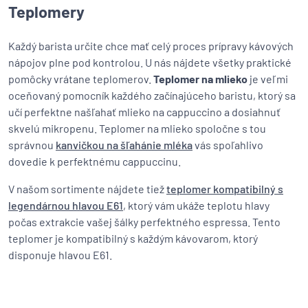
Teplomery
Každý barista určite chce mať celý proces prípravy kávových
nápojov plne pod kontrolou. U nás nájdete všetky praktické
pomôcky vrátane teplomerov.
Teplomer na mlieko
je veľmi
oceňovaný pomocník každého začínajúceho baristu, ktorý sa
učí perfektne našľahať mlieko na cappuccino a dosiahnuť
skvelú mikropenu. Teplomer na mlieko spoločne s tou
správnou
kanvičkou na šľahánie mléka
vás spoľahlivo
dovedie k perfektnému cappuccinu.
V našom sortimente nájdete tiež
teplomer kompatibilný s
legendárnou hlavou E61
, ktorý vám ukáže teplotu hlavy
počas extrakcie vašej šálky perfektného espressa. Tento
teplomer je kompatibilný s každým kávovarom, ktorý
disponuje hlavou E61.