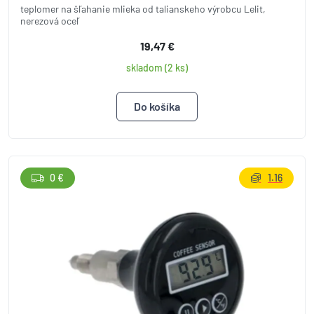
teplomer na šľahanie mlieka od talianskeho výrobcu Lelit,
nerezová oceľ
19,47 €
skladom (2 ks)
0 €
1.16