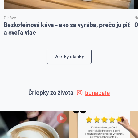
O káve
N
Bezkofeínová káva - ako sa vyrába, prečo ju piť
O
a oveľa viac
Všetky články
Čriepky zo života
bunacafe