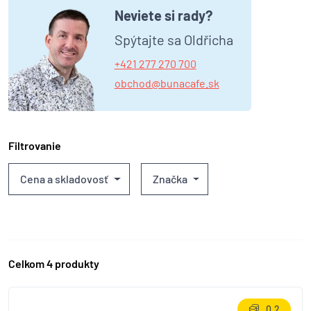
Neviete si rady?
Spýtajte sa Oldřicha
+421 277 270 700
obchod@bunacafe.sk
Filtrovanie
Cena a skladovosť
Značka
Celkom 4 produkty
0.2