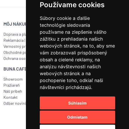
Používame cookies
Súbory cookie a ďalšie
MÔJ NÁKUP
SERVIS BUNA CAFÉ
technológie sledovania
používame na zlepšenie vášho
Doprava a platba
Servis kávovarov všetkých
zážitku z prehliadania našich
Reklamácia
|
Vrátenie tovaru
značiek
webových stránok, na to, aby sme
Vernostný program
Objednať servis
Obchodné podmienky
vám zobrazovali prispôsobený
Ako pripraviť balík na prepravu?
Ochrana osobných údajov
Čistenie a údržba
obsah a cielené reklamy, na
analýzu návštevnosti našich
BUNA CAFÉ
RÝCHLY KONTAKT
webových stránok a na
Showroom
BUNA CAFÉ
pochopenie toho, odkiaľ naši
Pražiareň
Havlíčkovo náměstí 15/31
návštevníci prichádzajú.
Náš príbeh
252 19 Rudná, CZ
Kontakt
obchod@bunacafe.sk
Súhlasím
Odber noviniek
+421 277 270 700
Odmietam