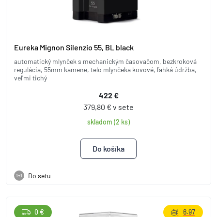
Eureka Mignon Silenzio 55, BL black
automatický mlynček s mechanickým časovačom, bezkroková
regulácia, 55mm kamene, telo mlynčeka kovové, ľahká údržba,
veľmi tichý
422 €
379,80 € v sete
skladom (2 ks)
Do setu
1+1
0 €
6.97