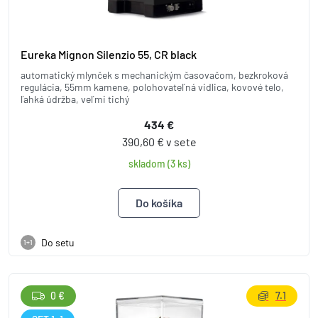
Eureka Mignon Silenzio 55, CR black
automatický mlynček s mechanickým časovačom, bezkroková
regulácia, 55mm kamene, polohovateľná vidlica, kovové telo,
ľahká údržba, veľmi tichý
434 €
390,60 € v sete
skladom (3 ks)
Do setu
1+1
0 €
7.1