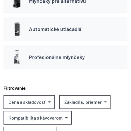
Mlynčeky pre alternatívu
Automatické utláčadlá
Profesionálne mlynčeky
Filtrovanie
Cena a skladovosť
Základňa: priemer
Kompatibilita s kávovarom