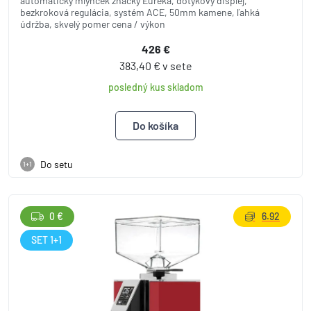
automatický mlynček značky Eureka, dotykový displej,
bezkroková regulácia, systém ACE, 50mm kamene, ľahká
údržba, skvelý pomer cena / výkon
426 €
383,40 € v sete
posledný kus skladom
Do setu
1+1
0 €
6.92
SET 1+1