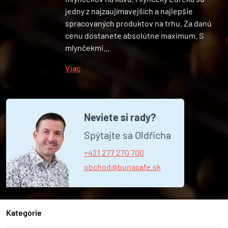
jedny z najzaujímavejších a najlepšie
spracovaných produktov na trhu. Za danú
cenu dostanete absolútne maximum. S
mlynčekmi…
Viac
Neviete si rady?
Spýtajte sa Oldřicha
+421 277 270 700
obchod@bunacafe.sk
Kategórie