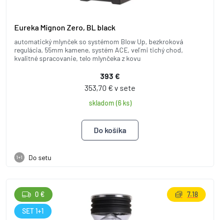
Eureka Mignon Zero, BL black
automatický mlynček so systémom Blow Up, bezkroková
regulácia, 55mm kamene, systém ACE, veľmi tichý chod,
kvalitné spracovanie, telo mlynčeka z kovu
393 €
353,70 € v sete
skladom (6 ks)
Do setu
1+1
0 €
7.18
SET 1+1