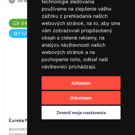
Do setu
1+1
technológie sledovania
používame na zlepšenie vášho
zážitku z prehliadania našich
webových stránok, na to, aby sme
0 €
-15 %
vám zobrazovali prispôsobený
SET 1+1
obsah a cielené reklamy, na
analýzu návštevnosti našich
webových stránok a na
pochopenie toho, odkiaľ naši
návštevníci prichádzajú.
Súhlasím
Odmietam
Zmeniť moje nastavenia
Eureka Mignon Perfetto, CR ferrari red
automatický mlynček s digitálnym časovačom, ideálny pre
striedanie espresso/filter, bezkroková regulácia, 50mm