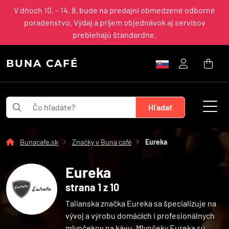
V dňoch 10. – 14. 8. bude na predajni obmedzené odborné
poradenstvo. Výdaj a príjem objednávok aj servisov
prebiehajú štandardne.
BUNA CAFÉ
Bunacafe.sk
Značky v Buna café
Eureka
Eureka
strana 1 z 10
Talianska značka Eureka sa špecializuje na
vývoj a výrobu domácich i profesionálnych
mlynčekov na kávu. Mlynčeky Eureka sú