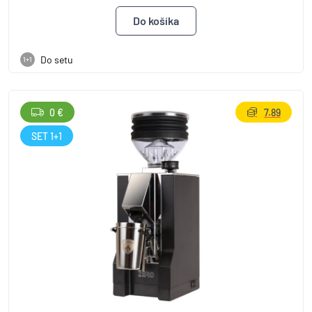
Do setu
1+1
0 €
7.89
SET 1+1