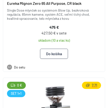
Eureka Mignon Zero 65 All Purpose, CR black
Single Dose mlynček so systémom Blow Up, bezkroková
regulácia, 65mm kamene, systém ACE, veľmi tichý chod,
kvalitné spracovanie, telo mlynčeka z kovu
475 €
427,50 € v sete
skladom (10 a viac ks)
Do setu
1+1
0 €
7.71
SET 1+1