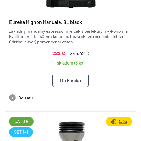
Eureka Mignon Manuale, BL black
základný manuálny espresso mlynček s perfektným výkonom a
kvalitou mletia, 50mm kamene, bezkroková regulácia, ľahká
údržba, skvelý pomer cena/výkon
222 €
245,42 €
skladom (3 ks)
Do setu
1+1
0 €
5.35
SET 1+1