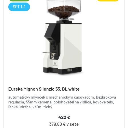
SET 1+1
Eureka Mignon Silenzio 55, BL white
automatický mlynček s mechanickým časovačom, bezkroková
regulácia, 55mm kamene, polohovateľná vidlica, kovové telo,
ľahká údržba, veľmi tichý
422 €
379,80 € v sete