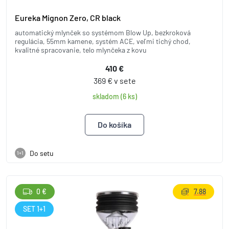
Eureka Mignon Zero, CR black
automatický mlynček so systémom Blow Up, bezkroková
regulácia, 55mm kamene, systém ACE, veľmi tichý chod,
kvalitné spracovanie, telo mlynčeka z kovu
410 €
369 € v sete
skladom (6 ks)
Do setu
1+1
0 €
7.88
SET 1+1