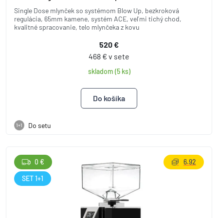
Single Dose mlynček so systémom Blow Up, bezkroková
regulácia, 65mm kamene, systém ACE, veľmi tichý chod,
kvalitné spracovanie, telo mlynčeka z kovu
520 €
468 € v sete
skladom (5 ks)
Do setu
1+1
0 €
6.92
SET 1+1