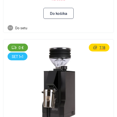
Do setu
1+1
0 €
7.18
SET 1+1