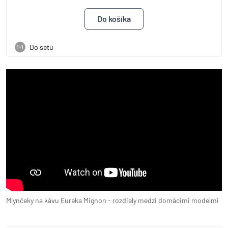
Do setu
1+1
Mlynčeky na kávu Eureka Mignon - rozdiely medzi domácimi modelmi