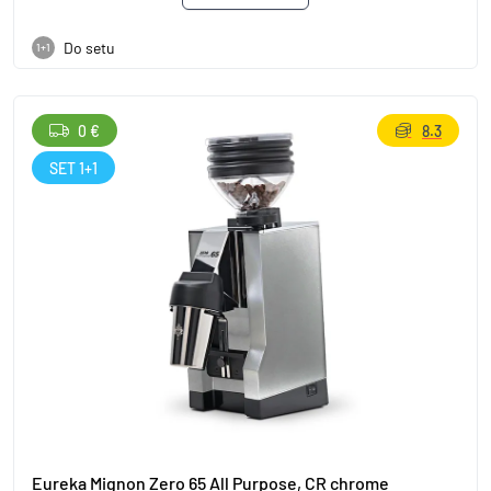
Do setu
1+1
0 €
8.3
SET 1+1
Eureka Mignon Zero 65 All Purpose, CR chrome