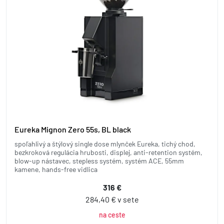
Eureka Mignon Zero 55s, BL black
spoľahlivý a štýlový single dose mlynček Eureka, tichý chod,
bezkroková regulácia hrubosti, displej, anti-retention systém,
blow-up nástavec, stepless systém, systém ACE, 55mm
kamene, hands-free vidlica
316 €
284,40 € v sete
na ceste