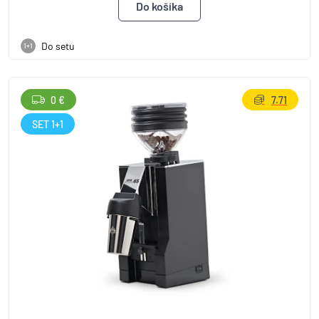
Do setu
1+1
0 €
7.71
SET 1+1