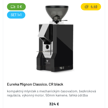
0 €
4.49
SET 1+1
Eureka Mignon Classico, CR black
kompaktný mlynček s mechanickým časovačom, bezkroková
regulácia, výkonný motor, 50mm kamene, ľahká údržba
324 €