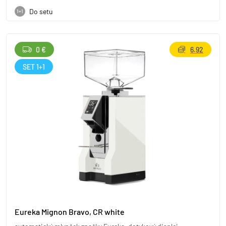
Do setu
1+1
0 €
6.92
SET 1+1
Eureka Mignon Bravo, CR white