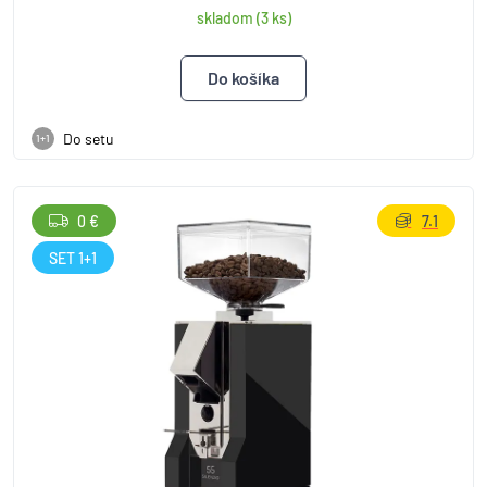
skladom (3 ks)
Do setu
1+1
0 €
7.1
SET 1+1