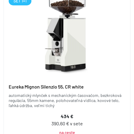
SET 1+1
Eureka Mignon Silenzio 55, CR white
automatický mlynček s mechanickým časovačom, bezkroková
regulácia, 55mm kamene, polohovateľná vidlica, kovové telo,
ľahká údržba, veľmi tichý
434 €
390,60 € v sete
na ceste