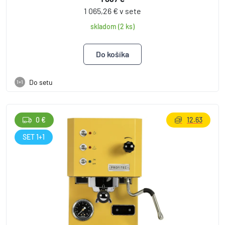
1 065,26 € v sete
skladom (2 ks)
Do setu
1+1
0 €
12.63
SET 1+1