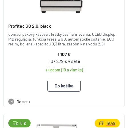
Profitec GO 2.0, black
domáci pákový kávovar, krátky čas nahrievania, OLED displej,
PID regulácia, funkcia Press & GO, automatické čistenie, ECO
režim, bojler s kapacitou 0,3 litra, zásobník na vodu 2,8 l
1 107 €
1 073,79 € v sete
skladom (10 a viac ks)
Do setu
1+1
0 €
19.49