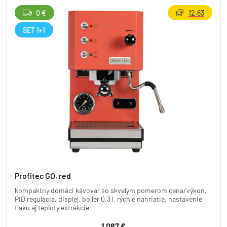
0 €
12.63
SET 1+1
Profitec GO, red
kompaktný domáci kávovar so skvelým pomerom cena/výkon,
PID regulácia, displej, bojler 0,3 l, rýchle nahriatie, nastavenie
tlaku aj teploty extrakcie
1 087 €