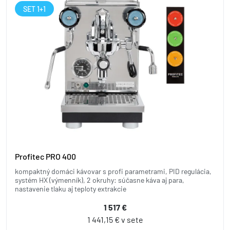
SET 1+1
Profitec PRO 400
kompaktný domáci kávovar s profi parametrami, PID regulácia,
systém HX (výmenník), 2 okruhy: súčasne káva aj para,
nastavenie tlaku aj teploty extrakcie
1 517 €
1 441,15 € v sete