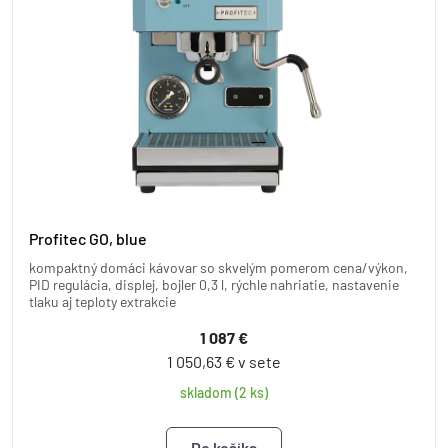
Profitec GO, blue
kompaktný domáci kávovar so skvelým pomerom cena/výkon,
PID regulácia, displej, bojler 0,3 l, rýchle nahriatie, nastavenie
tlaku aj teploty extrakcie
1 087 €
1 050,63 € v sete
skladom (2 ks)