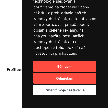
technológie sledovania
používame na zlepšenie vášho
zážitku z prehliadania našich
webových stránok, na to, aby sme
vám zobrazovali prispôsobený
obsah a cielené reklamy, na
analýzu návštevnosti našich
webových stránok a na
pochopenie toho, odkiaľ naši
návštevníci prichádzajú.
Súhlasím
Profitec sitko (košík) 16-18g
Odmietam
10,04 €
dočasne vypredané
Zmeniť moje nastavenia