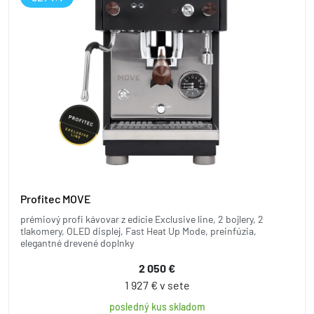
Profitec MOVE
prémiový profi kávovar z edície Exclusive line, 2 bojlery, 2
tlakomery, OLED displej, Fast Heat Up Mode, preinfúzia,
elegantné drevené doplnky
2 050 €
1 927 € v sete
posledný kus skladom