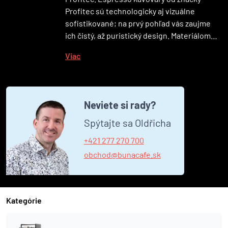
Profitec sú technologicky aj vizuálne
sofistikované; na prvý pohľad vás zaujme
ich čistý, až puristický design. Materiálom…
Viac
Neviete si rady?
Spýtajte sa Oldřicha
+421 277 270 700
obchod@bunacafe.sk
Kategórie