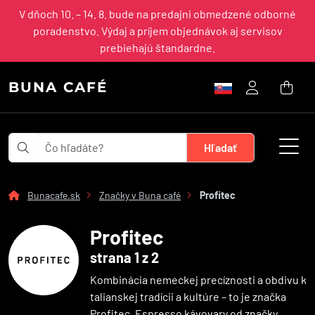
V dňoch 10. – 14. 8. bude na predajni obmedzené odborné
poradenstvo. Výdaj a príjem objednávok aj servisov
prebiehajú štandardne.
BUNA CAFÉ
Bunacafe.sk
Značky v Buna café
Profitec
Profitec
strana 1 z 2
Kombinácia nemeckej precíznosti a obdivu k
talianskej tradícii a kultúre – to je značka
Profitec. Espresso kávovary od značky