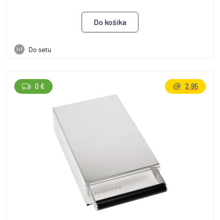
Do setu
1+1
0 €
2.95