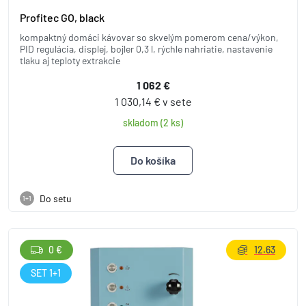
Profitec GO, black
kompaktný domáci kávovar so skvelým pomerom cena/výkon,
PID regulácia, displej, bojler 0,3 l, rýchle nahriatie, nastavenie
tlaku aj teploty extrakcie
1 062 €
1 030,14 € v sete
skladom (2 ks)
Do setu
1+1
0 €
12.63
SET 1+1