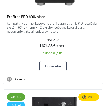
Profitec PRO 400, black
kompaktný domáci kávovar s profi parametrami, PID regulácia,
systém HX (výmenník), 2 okruhy: súčasne káva aj para,
nastavenie tlaku aj teploty extrakcie
1 763 €
1 674,85 € v sete
skladom (3 ks)
Do setu
1+1
0 €
28.91
SET 1+1