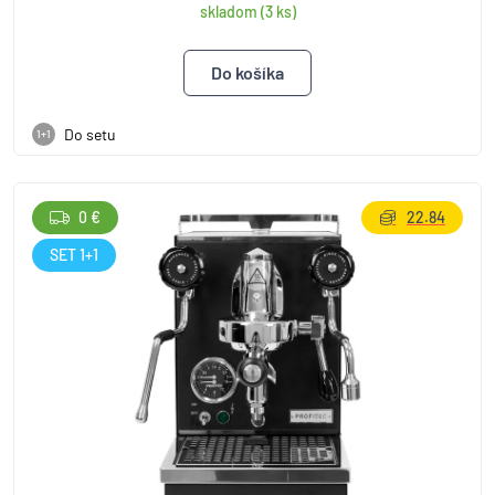
skladom (3 ks)
Do setu
1+1
0 €
22.84
SET 1+1