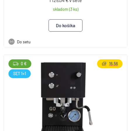
1 125,04 € v sete
skladom (3 ks)
Do setu
1+1
0 €
16.56
SET 1+1