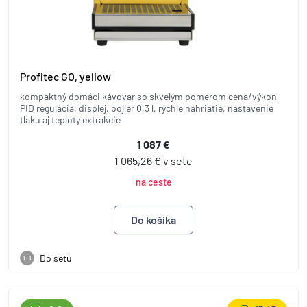
Profitec GO, yellow
kompaktný domáci kávovar so skvelým pomerom cena/výkon,
PID regulácia, displej, bojler 0,3 l, rýchle nahriatie, nastavenie
tlaku aj teploty extrakcie
1 087 €
1 065,26 € v sete
na ceste
Do setu
1+1