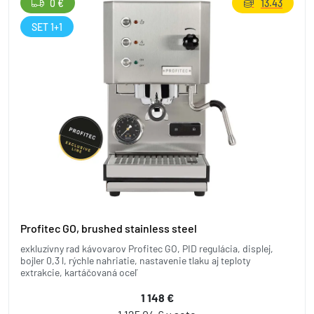
0 €
13.43
SET 1+1
Profitec GO, brushed stainless steel
exkluzívny rad kávovarov Profitec GO, PID regulácia, displej,
bojler 0,3 l, rýchle nahriatie, nastavenie tlaku aj teploty
extrakcie, kartáčovaná oceľ
1 148 €