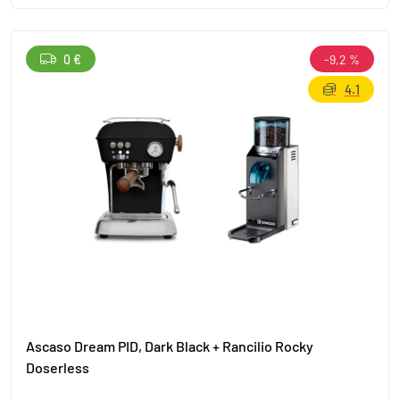
0 €
-9,2 %
4.1
Ascaso Dream PID, Dark Black + Rancilio Rocky
Doserless