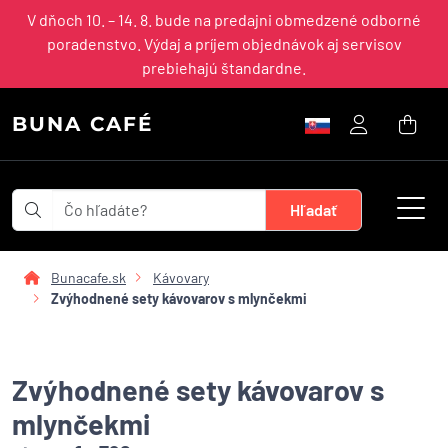
V dňoch 10. – 14. 8. bude na predajni obmedzené odborné
poradenstvo. Výdaj a príjem objednávok aj servisov
prebiehajú štandardne.
BUNA CAFÉ
Bunacafe.sk
Kávovary
Zvýhodnené sety kávovarov s mlynčekmi
Zvýhodnené sety kávovarov s
mlynčekmi