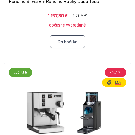
Rancilio Silvia E + Rancilio Rocky Doserless
1 157,30 €
1 205 €
dočasne vypredané
0 €
-3,7 %
13.6