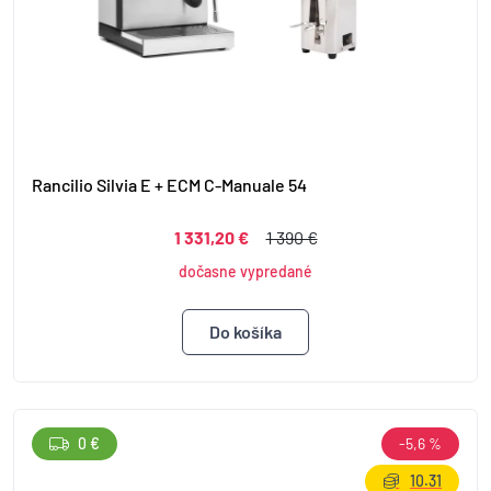
Rancilio Silvia E + ECM C-Manuale 54
1 331,20 €
1 390 €
dočasne vypredané
0 €
-5,6 %
10.31