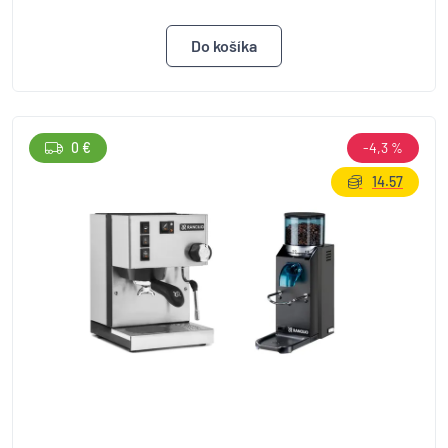
0 €
-4,3 %
14.57