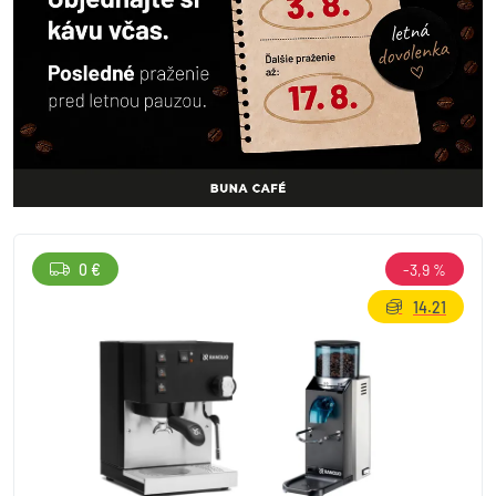
0 €
-3,9 %
14.21