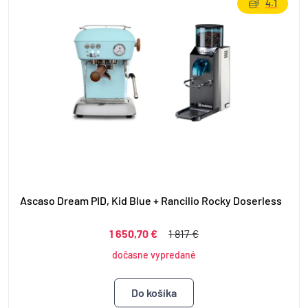
4.1
Ascaso Dream PID, Kid Blue + Rancilio Rocky Doserless
1 650,70 €
1 817 €
dočasne vypredané