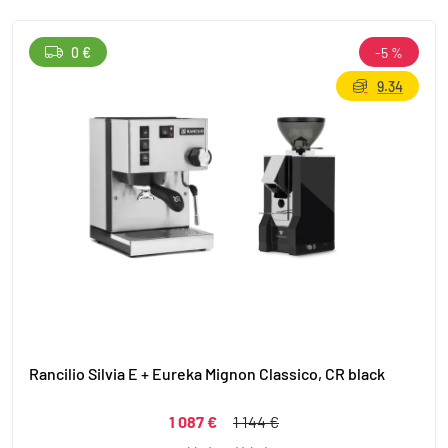
0 €
-5 %
9.34
Rancilio Silvia E + Eureka Mignon Classico, CR black
1 087 €
1 144 €