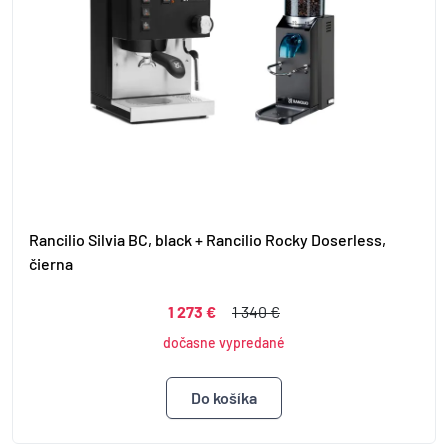
Rancilio Silvia BC, black + Rancilio Rocky Doserless,
čierna
1 273 €
1 340 €
dočasne vypredané