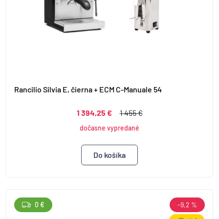
Rancilio Silvia E, čierna + ECM C-Manuale 54
1 394,25 €
1 455 €
dočasne vypredané
0 €
-9,2 %