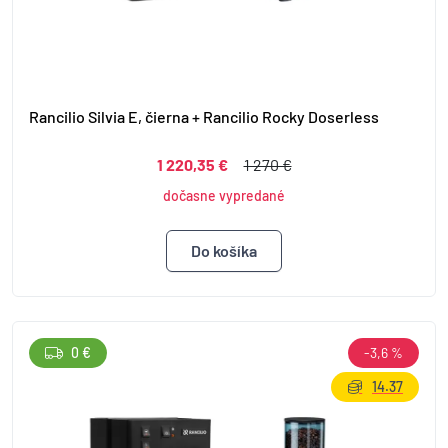
Rancilio Silvia E, čierna + Rancilio Rocky Doserless
1 220,35 €
1 270 €
dočasne vypredané
0 €
-3,6 %
14.37