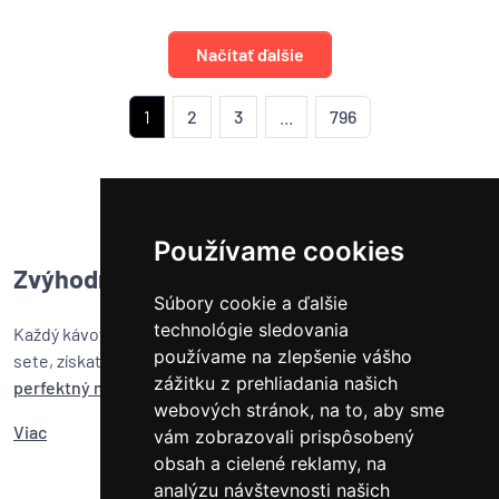
Načítať ďalšie
1
2
3
...
796
Používame cookies
Zvýhodnené sety kávovarov s mlynčekmi
Súbory cookie a ďalšie
technológie sledovania
Každý kávovar u nás obstaráte v špeciálnom zvýhodnenom
používame na zlepšenie vášho
sete, získate teda ten
najlepší kávovar na espresso
a k tomu
zážitku z prehliadania našich
perfektný mlynček
za špeciálnu
zvýhodnenú cenu
.
webových stránok, na to, aby sme
Viac
vám zobrazovali prispôsobený
obsah a cielené reklamy, na
analýzu návštevnosti našich