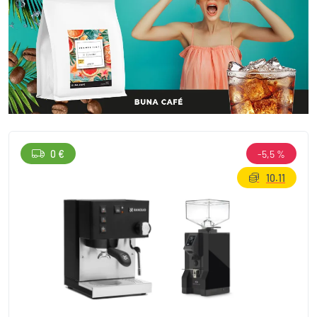
0 €
-5,5 %
10.11