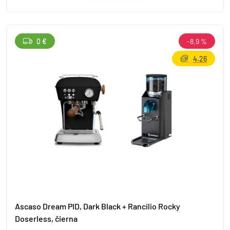
0 €
-8,9 %
4.26
Ascaso Dream PID, Dark Black + Rancilio Rocky
Doserless, čierna