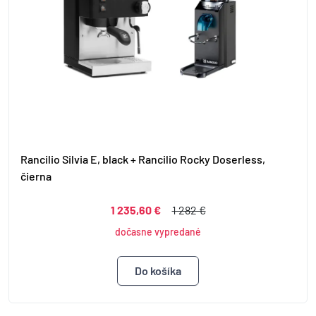
Rancilio Silvia E, black + Rancilio Rocky Doserless,
čierna
1 235,60 €
1 282 €
dočasne vypredané