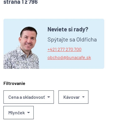
strana 1 z 796
Neviete si rady?
Spýtajte sa Oldřicha
+421 277 270 700
obchod@bunacafe.sk
Filtrovanie
Cena a skladovosť
Kávovar
Mlynček