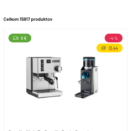
Celkom 15917 produktov
0 €
-4 %
13.44