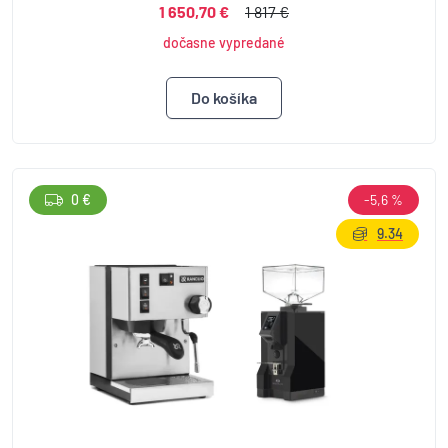
1 650,70 €
1 817 €
dočasne vypredané
0 €
-5,6 %
9.34