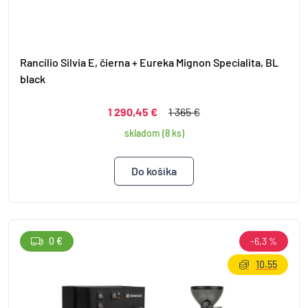
Rancilio Silvia E, čierna + Eureka Mignon Specialita, BL
black
1 290,45 €
1 365 €
skladom (8 ks)
0 €
-6,3 %
10.55