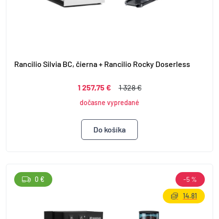
Rancilio Silvia BC, čierna + Rancilio Rocky Doserless
1 257,75 €
1 328 €
dočasne vypredané
0 €
-5 %
14.81