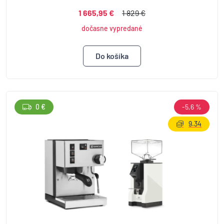
1 665,95 €
1 829 €
dočasne vypredané
0 €
-5,6 %
9.34