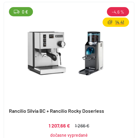
0 €
-4,6 %
14.41
Rancilio Silvia BC + Rancilio Rocky Doserless
1 207,66 €
1 266 €
dočasne vypredané