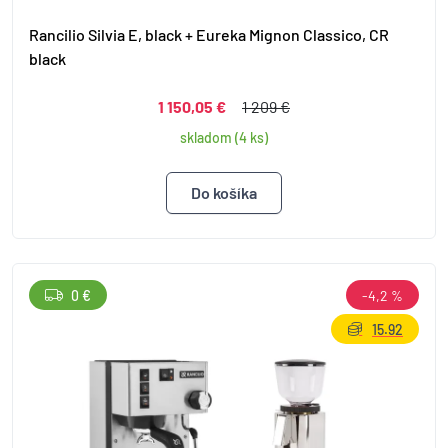
Rancilio Silvia E, black + Eureka Mignon Classico, CR
black
1 150,05 €
1 209 €
skladom (4 ks)
0 €
-4,2 %
15.92