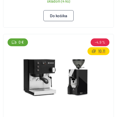
skladom (4 ks)
0 €
-4,9 %
10.11