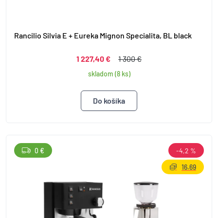
Rancilio Silvia E + Eureka Mignon Specialita, BL black
1 227,40 €
1 300 €
skladom (8 ks)
0 €
-4,2 %
16.69