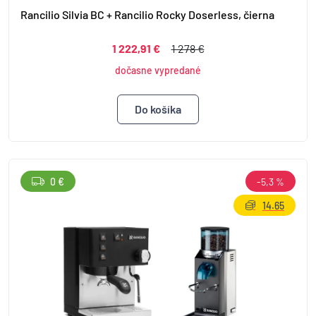
Rancilio Silvia BC + Rancilio Rocky Doserless, čierna
1 222,91 €
1 278 €
dočasne vypredané
0 €
-5,3 %
14.65