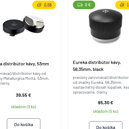
0.56
0 €
1
Eureka distribútor kávy,
a distribútor kávy, 53mm
58,35mm, black
návač/distribútor kávy od
precízny zarovnávač/distribútor
y Metallurgica Motta, 53mm,
od značky Eureka, 58,35mm,
čierny
nastaviteľný dosah lopatiek, kva
spracovanie, čierny
39,55 €
95,30 €
skladom (3 ks)
skladom (5 ks)