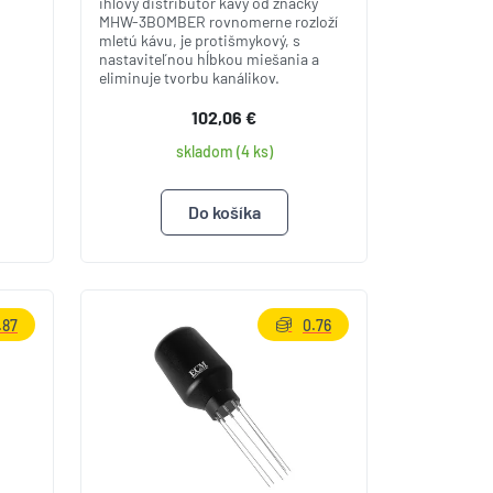
ihlový distribútor kávy od značky
MHW-3BOMBER rovnomerne rozloží
mletú kávu, je protišmykový, s
nastaviteľnou hĺbkou miešania a
eliminuje tvorbu kanálikov.
102,06 €
skladom (4 ks)
.87
0.76