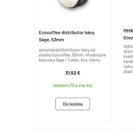
MHW-
Ecocoffee distribútor kávy,
51m
Sage, 53mm
štýlo
zarovnávač/distribútor kávy od
distr
značky Ecocoffee, 53mm, vhodný pre
kvali
kávovary Sage / Catler, kov, čierny
kanál
nehrd
zliat
31,52 €
skladom (10 a viac ks)