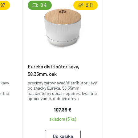
.87
0 €
2.11
Eureka distribútor kávy,
58,35mm, oak
 kávy
precízny zarovnávač/distribútor kávy
od značky Eureka, 58,35mm,
litné
nastaviteľný dosah lopatiek, kvalitné
spracovanie, dubové drevo
107,35 €
skladom (5 ks)