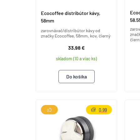
Ecoc
Ecocoffee distribútor kávy,
58.
58mm
zarov
zarovnávač/distribútor kávy od
znač
značky Ecocoffee, 58mm, kov, čierný
čiern
33,98 €
skladom (10 a viac ks)
0.99