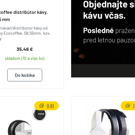
offee distribútor kávy,
55 mm
návač/distribútor kávy od
ky Ecocoffee, 58,55mm, kov,
y
35,46 €
skladom (10 a viac ks)
0.61
1