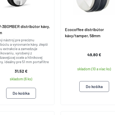
3BOMBER distribútor kávy,
Ecocoffee distribútor
m
kávy/tamper, 58mm
vý nástroj pre precíznu
ibúciu a vyrovnanie kávy, zlepší
tu extrakcie a zamedzuje
ikovaniu, vyrobený z
49,80 €
zavejúcej ocele a hliníkovej
iny, ideálny pre 51 mm portafiltre
skladom (10 a viac ks)
31,52 €
skladom (6 ks)