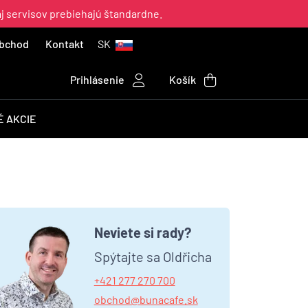
aj servisov prebiehajú štandardne.
bchod
Kontakt
SK
Prihlásenie
Košík
 AKCIE
Neviete si rady?
Spýtajte sa Oldřicha
+421 277 270 700
obchod@bunacafe.sk