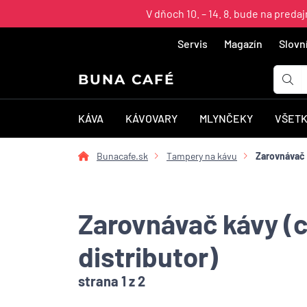
V dňoch 10. – 14. 8. bude na pred
Servis
Magazín
Slovn
BUNA CAFÉ
KÁVA
KÁVOVARY
MLYNČEKY
VŠETK
Bunacafe.sk
Tampery na kávu
Zarovnávač k
Zarovnávač kávy (
distributor)
strana 1 z 2