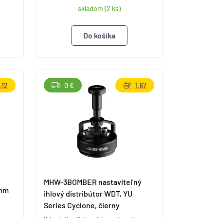
skladom (2 ks)
.12
0 €
1.67
MHW-3BOMBER nastaviteľný
5mm
ihlový distribútor WDT, YU
Series Cyclone, čierny