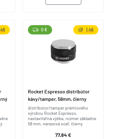
.46
0 €
1.46
r
Rocket Espresso distribútor
orný
kávy/tamper, 58mm, čierny
distribútor/tamper prémiového
výrobcu Rocket Espresso,
adne
nastaviteľná výška, rozmer základne
ný
58 mm, nerezová oceľ, čierny
77,84 €