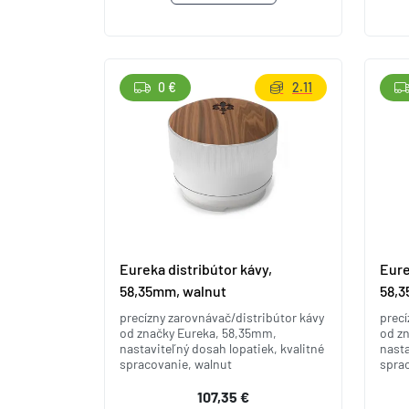
0 €
2.11
Eureka distribútor kávy,
Eure
58,35mm, walnut
58,3
precízny zarovnávač/distribútor kávy
precí
od značky Eureka, 58,35mm,
od z
nastaviteľný dosah lopatiek, kvalitné
nasta
spracovanie, walnut
sprac
107,35 €