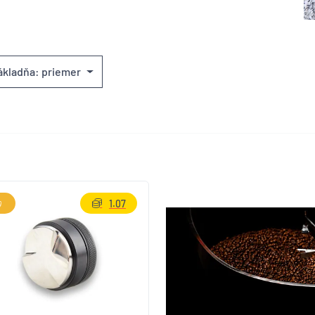
ákladňa: priemer
1.07