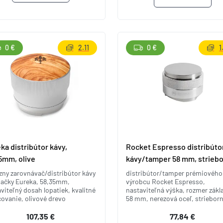
0 €
2.11
0 €
1
ka distribútor kávy,
Rocket Espresso distribúto
5mm, olive
kávy/tamper 58 mm, strieb
zny zarovnávač/distribútor kávy
distribútor/tamper prémiového
načky Eureka, 58,35mm,
výrobcu Rocket Espresso,
viteľný dosah lopatiek, kvalitné
nastaviteľná výška, rozmer zákl
ovanie, olivové drevo
58 mm, nerezová oceľ, striebor
107,35 €
77,84 €