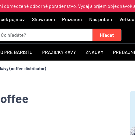
ajni obmedzené odborné poradenstvo. Výdaj a príjem objednávok 
íček pojmov
Showroom
Pražiareň
Náš príbeh
Veľkoo
O PRE BARISTU
PRAŽIČKY KÁVY
ZNAČKY
PREDAJNÉ
ávy (coffee distributor)
coffee