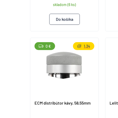
skladom (6 ks)
0 €
1.34
ECM distribútor kávy, 58,55mm
Leli