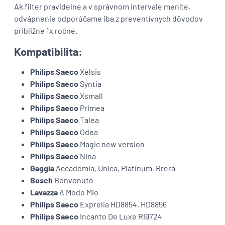
Ak filter pravidelne a v správnom intervale meníte,
odvápnenie odporúčame iba z preventívnych dôvodov
približne 1x ročne.
Kompatibilita:
Philips Saeco
Xelsis
Philips Saeco
Syntia
Philips Saeco
Xsmall
Philips Saeco
Primea
Philips Saeco
Talea
Philips Saeco
Odea
Philips Saeco
Magic new version
Philips Saeco
Nina
Gaggia
Accademia, Unica, Platinum, Brera
Bosch
Benvenuto
Lavazza
A Modo Mio
Philips Saeco
Exprelia HD8854, HD8856
Philips Saeco
Incanto De Luxe RI9724