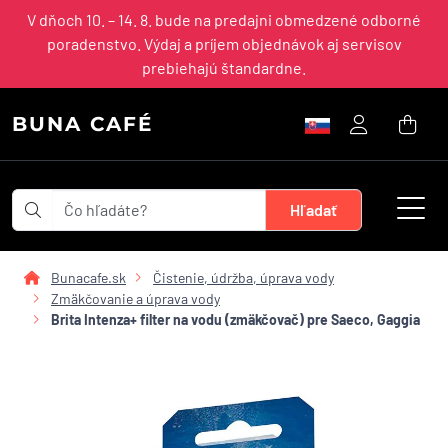
V dňoch 10. – 14. 8. bude na predajni obmedzené odborné
poradenstvo. Výdaj a príjem objednávok aj servisov
prebiehajú štandardne.
BUNA CAFÉ
Bunacafe.sk
Čistenie, údržba, úprava vody
Zmäkčovanie a úprava vody
Brita Intenza+ filter na vodu (zmäkčovač) pre Saeco, Gaggia