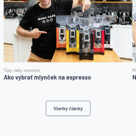
Tipy, rady, recenzie
P
Ako vybrať mlynček na espresso
N
Všetky články