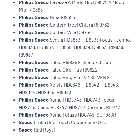
Philips Saeco
Lavazza A Modo Mio RI9575 A Modo
Mio, RI9585
Philips Saeco
Nina RI9353
Philips Saeco
Spidem Trevi Chiara RI 9732
Philips Saeco
Spidem Villa RI9734
Philips Saeco
Syntia HD8833, HD8833 Focus Techno,
HD8836, HD8837, HD8838, HD8839, RI9833, RI9836,
RI9837
Philips Saeco
Talea RI9829 Eclipse Edition
Philips Saeco
Talea Giro Plus RI9822
Philips Saeco
Talea Ring Plus V2 SILVER 8
Philips Saeco
Xelsis HD8646, HD8942, HD8943,
HD8944, HD8946, RI9943
Philips Saeco
Xsmall HD8743, HD8743 Focus,
HD8745 Class, HD8747, HD8747 Chrome, RI9743
Philips Saeco
Xsmall Class HD8745, SUP033R
Saeco
Lirika One Touch Cappuccino OTC
Saeco
Rad Royal