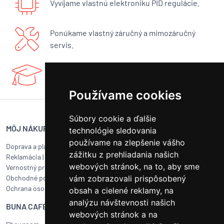
Vyvíjame vlastnú elektroniku PID regulácie.
Ponúkame vlastný záručný a mimozáručný
servis.
Máme bohaté know-how a radi sa podelíme.
Používame cookies
Súbory cookie a ďalšie
MÔJ NÁKUP
SERVIS BUNA CAFÉ
technológie sledovania
používame na zlepšenie vášho
Doprava a platba
Servis kávovarov všetkých
zážitku z prehliadania našich
Reklamácia
|
Vrátenie tovaru
značiek
webových stránok, na to, aby sme
Vernostný program
Objednať servis
Obchodné podmienky
vám zobrazovali prispôsobený
Ako pripraviť balík na prepravu?
Ochrana osobných údajov
Čistenie a údržba
obsah a cielené reklamy, na
analýzu návštevnosti našich
BUNA CAFÉ
RÝCHLY KONTAKT
webových stránok a na