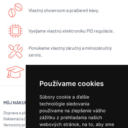
Vlastný showroom a pražiareň kávy.
Vyvíjame vlastnú elektroniku PID regulácie.
Ponúkame vlastný záručný a mimozáručný
servis.
Máme bohaté know-how a radi sa podelíme.
Používame cookies
Súbory cookie a ďalšie
MÔJ NÁKUP
SERVIS BUNA CAFÉ
technológie sledovania
používame na zlepšenie vášho
Doprava a platba
Servis kávovarov všetkých
zážitku z prehliadania našich
Reklamácia
|
Vrátenie tovaru
značiek
webových stránok, na to, aby sme
Vernostný program
Objednať servis