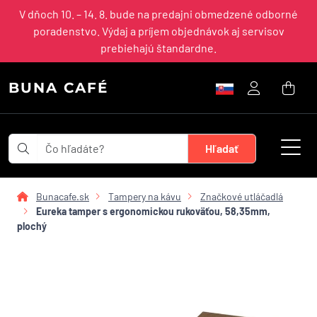
V dňoch 10. – 14. 8. bude na predajni obmedzené odborné
poradenstvo. Výdaj a príjem objednávok aj servisov
prebiehajú štandardne.
BUNA CAFÉ
Bunacafe.sk
Tampery na kávu
Značkové utláčadlá
Eureka tamper s ergonomickou rukoväťou, 58,35mm,
plochý