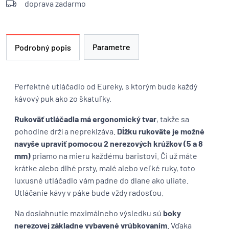
doprava zadarmo
Parametre
Podrobný popis
Perfektné utláčadlo od Eureky, s ktorým bude každý
kávový puk ako zo škatuľky.
Rukoväť utláčadla má ergonomický tvar
, takže sa
pohodlne drží a nepreklzáva.
Dĺžku rukoväte je možné
navyše upraviť pomocou 2 nerezových krúžkov (5 a 8
mm)
priamo na mieru každému baristovi. Či už máte
krátke alebo dlhé prsty, malé alebo veľké ruky, toto
luxusné utláčadlo vám padne do dlane ako uliate.
Utláčanie kávy v páke bude vždy radosťou.
Na dosiahnutie maximálneho výsledku sú
boky
nerezovej základne vybavené vrúbkovaním
. Vďaka