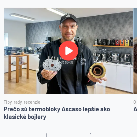
Tipy, rady, recenzie
O
Prečo sú termobloky Ascaso lepšie ako
A
klasické bojlery