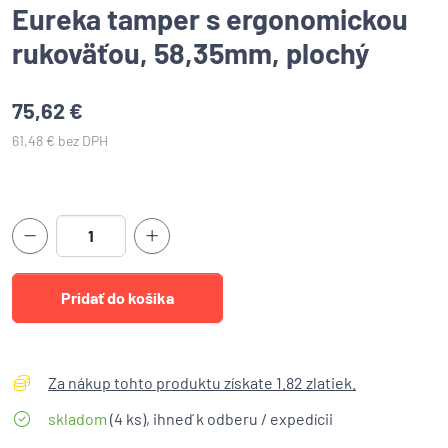
Eureka tamper s ergonomickou
rukoväťou, 58,35mm, plochý
75,62 €
61,48 € bez DPH
Za nákup tohto produktu získate 1.82 zlatiek.
skladom
(4 ks), ihneď k odberu / expedícii