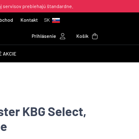
aj servisov prebiehajú štandardne.
bchod
Kontakt
SK
Prihlásenie
Košík
 AKCIE
ter KBG Select,
ue