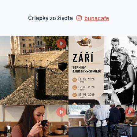
Čriepky zo života
bunacafe