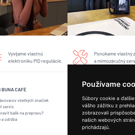
Vyvíjame vlastnú
Ponúkame vlastný 
elektroniku PID regulácie.
a mimozáručný serv
Používame coo
S BUNA CAFÉ
BUNA CAFÉ
Súbory cookie a ďalšie
kávovarov všetkých značiek
Showroom
vášho zážitku z prehli
ť servis
Pražiareň
zobrazovali prispôsobe
raviť balík na prepravu?
Náš príbeh
e a údržba
Kontakt
našich webových stráno
Odber noviniek
prichádzajú.