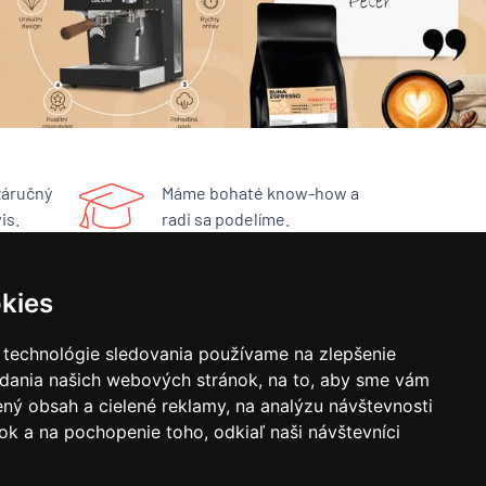
záručný
Máme bohaté know-how a
is.
radi sa podelíme.
kies
RÝCHLY KONTAKT
 technológie sledovania používame na zlepšenie
BUNA CAFÉ
adania našich webových stránok, na to, aby sme vám
Havlíčkovo náměstí 15/31
ný obsah a cielené reklamy, na analýzu návštevnosti
252 19 Rudná, CZ
obchod@bunacafe.sk
k a na pochopenie toho, odkiaľ naši návštevníci
+421 277 270 700