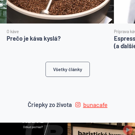
O káve
Príprava ká
Prečo je káva kyslá?
Espress
(a ďalší
Všetky články
Čriepky zo života
bunacafe