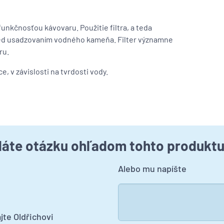
nkčnosťou kávovaru. Použitie filtra, a teda
red usadzovaním vodného kameňa. Filter významne
ru.
, v závislosti na tvrdosti vody.
áte otázku ohľadom tohto produkt
Alebo mu napíšte
jte Oldřichovi