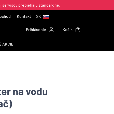
aj servisov prebiehajú štandardne.
bchod
Kontakt
SK
Prihlásenie
Košík
 AKCIE
lter na vodu
ač)