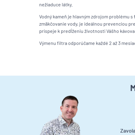
nežiaduce látky.
Vodný kameň je hlavným zdrojom problému s fu
zmäkčovanie vody, je ideálnou prevenciou p
prispeje k predĺženiu životnosti Vášho kávova
Výmenu filtra odporúčame každé 2 až 3 mesiace
M
Zavola