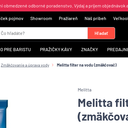
ajni obmedzené odborné poradenstvo. Výdaj a príjem objednávok 
íček pojmov
Showroom
Pražiareň
Náš príbeh
Veľkoo
O PRE BARISTU
PRAŽIČKY KÁVY
ZNAČKY
PREDAJNÉ
Zmäkčovanie a úprava vody
Melitta filter na vodu (zmäkčovač)
Melitta
Melitta fi
(zmäkčov