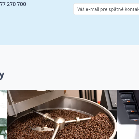
277 270 700
y