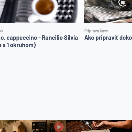
vy
Príprava kávy
o, cappuccino - Rancilio Silvia
Ako pripraviť dok
e s 1 okruhom)