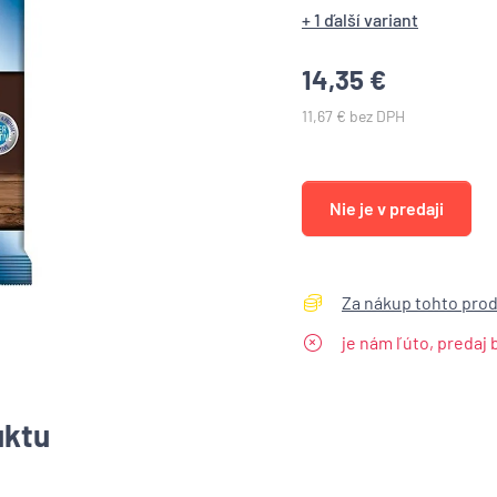
+ 1 ďalší variant
14,35 €
11,67 € bez DPH
Nie je v predaji
Za nákup tohto produ
je nám ľúto, predaj
uktu