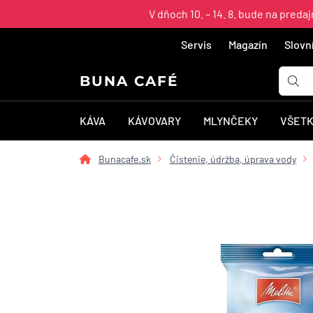
V dňoch 10. – 14. 8. bude na pred
Servis
Magazín
Slovn
BUNA CAFÉ
KÁVA
KÁVOVARY
MLYNČEKY
VŠETK
Bunacafe.sk
Čistenie, údržba, úprava vody