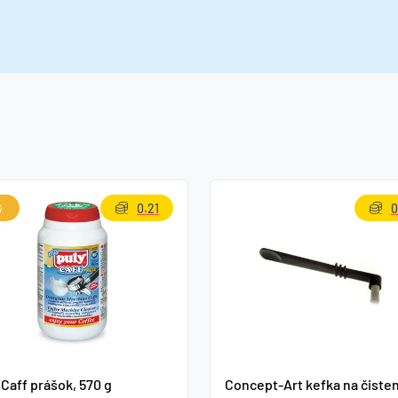
0.21
0
 Caff prášok, 570 g
Concept-Art kefka na čiste