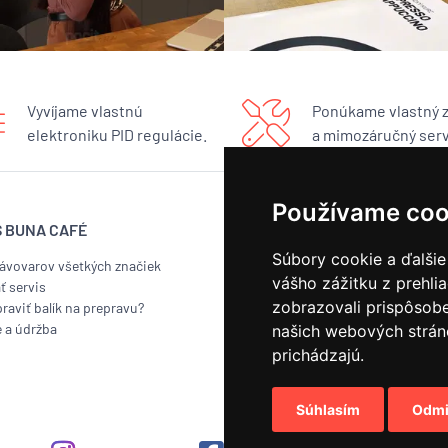
Vyvíjame vlastnú
Ponúkame vlastný 
elektroniku PID regulácie.
a mimozáručný serv
Používame coo
S BUNA CAFÉ
BUNA CAFÉ
Súbory cookie a ďalšie
kávovarov všetkých značiek
Showroom
vášho zážitku z prehli
ť servis
Pražiareň
zobrazovali prispôsobe
raviť balík na prepravu?
Náš príbeh
e a údržba
Kontakt
našich webových stráno
Odber noviniek
prichádzajú.
Súhlasím
Odmi