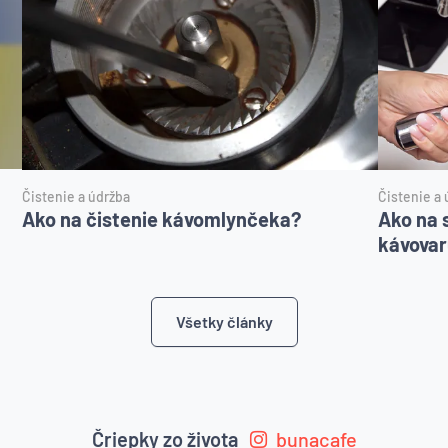
Čistenie a údržba
Čistenie a 
Ako na čistenie kávomlynčeka?
Ako na 
kávovar
Všetky články
Čriepky zo života
bunacafe