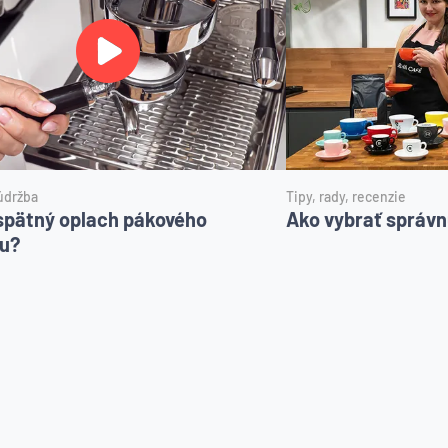
údržba
Tipy, rady, recenzie
spätný oplach pákového
Ako vybrať správn
u?