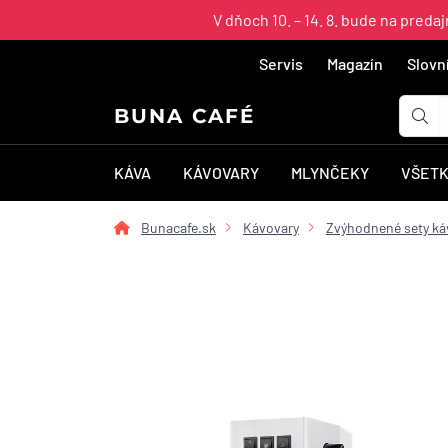
V dňoch 10. – 14. 8. bude na pred
Servis
Magazín
Slovn
BUNA CAFÉ
KÁVA
KÁVOVARY
MLYNČEKY
VŠETK
Bunacafe.sk
Kávovary
Zvýhodnené sety ká