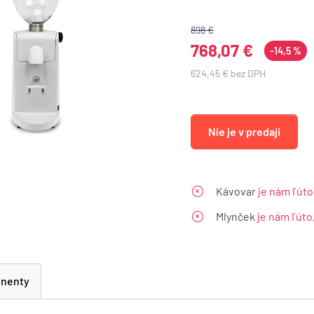
898 €
768,07 €
-14,5 %
624,45 € bez DPH
Nie je v predaji
Kávovar
je nám ľúto
Mlynček
je nám ľúto
nenty