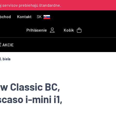
aj servisov prebiehajú štandardne.
bchod
Kontakt
SK
Prihlásenie
Košík
 AKCIE
, biela
w Classic BC,
caso i-mini i1,