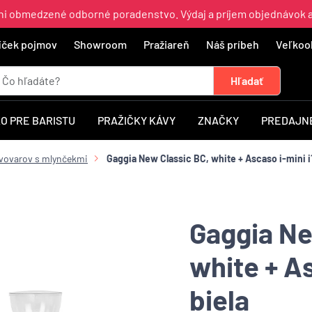
ajni obmedzené odborné poradenstvo. Výdaj a príjem objednávok 
íček pojmov
Showroom
Pražiareň
Náš príbeh
Veľkoo
O PRE BARISTU
PRAŽIČKY KÁVY
ZNAČKY
PREDAJNÉ
vovarov s mlynčekmi
Gaggia New Classic BC, white + Ascaso i-mini i1
Gaggia Ne
white + As
biela