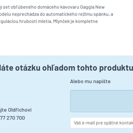
ý set obľúbeného domáceho kávovaru Gaggia New
 modelu neprechádza do automatického režimu spánku, a
eguláciou hrubosti mletia. Mlynček je kompletne
áte otázku ohľadom tohto produkt
Alebo mu napíšte
jte Oldřichovi
277 270 700