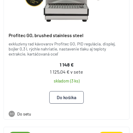
Profitec GO, brushed stainless steel
exkluzívny rad kávovarov Profitec GO, PID regulácia, displej,
bojler 0,3 l, rýchle nahriatie, nastavenie tlaku aj teploty
extrakcie, kartáčovaná oceľ
1 148 €
1 125,04 € v sete
skladom (3 ks)
Do setu
1+1