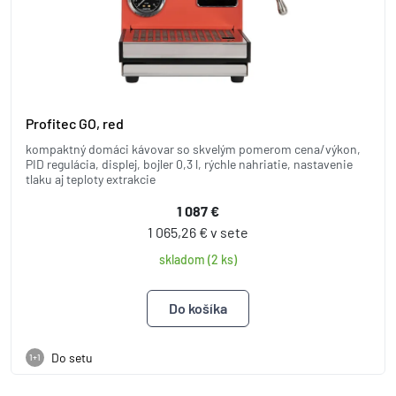
Profitec GO, red
kompaktný domáci kávovar so skvelým pomerom cena/výkon,
PID regulácia, displej, bojler 0,3 l, rýchle nahriatie, nastavenie
tlaku aj teploty extrakcie
1 087 €
1 065,26 € v sete
skladom (2 ks)
Do setu
1+1