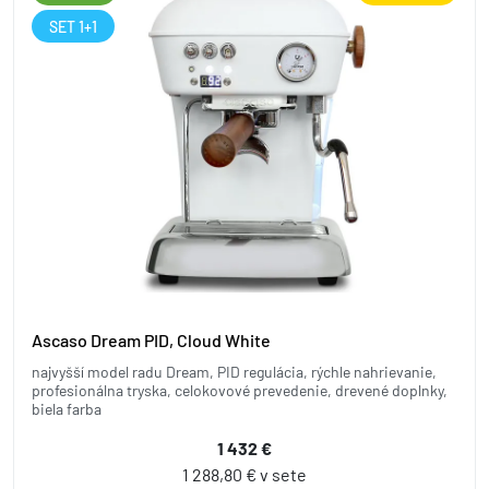
SET 1+1
Ascaso Dream PID, Cloud White
najvyšší model radu Dream, PID regulácia, rýchle nahrievanie,
profesionálna tryska, celokovové prevedenie, drevené doplnky,
biela farba
1 432 €
1 288,80 € v sete