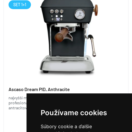
SET 1+1
Ascaso Dream PID, Anthracite
najvyšší model radu Dream, PID regulácia, rýchle nahrievanie,
profesionálna tryska, celokovové prevedenie, drevené doplnky,
antracitová farba
Používame cookies
1 432 €
1 288,80 € v sete
Súbory cookie a ďalšie