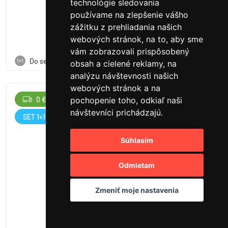
technológie sledovania
skladom (2 ks)
používame na zlepšenie vášho
zážitku z prehliadania našich
webových stránok, na to, aby sme
vám zobrazovali prispôsobený
Do setu
1+1
obsah a cielené reklamy, na
analýzu návštevnosti našich
webových stránok a na
0 €
22.84
pochopenie toho, odkiaľ naši
návštevníci prichádzajú.
SET 1+1
Súhlasím
Odmietam
Zmeniť moje nastavenia