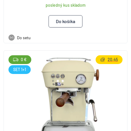
posledný kus skladom
Do setu
1+1
0 €
20.45
SET 1+1