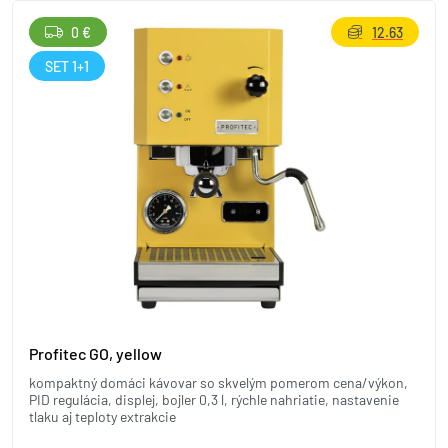
0 €
12.63
SET 1+1
Profitec GO, yellow
kompaktný domáci kávovar so skvelým pomerom cena/výkon,
PID regulácia, displej, bojler 0,3 l, rýchle nahriatie, nastavenie
tlaku aj teploty extrakcie