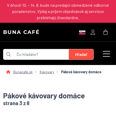
V dňoch 10. – 14. 8. bude na predajni obmedzené odborné
poradenstvo. Výdaj a príjem objednávok aj servisov
prebiehajú štandardne.
BUNA CAFÉ
Bunacafe.sk
Kávovary
Pákové kávovary domáce
Pákové kávovary domáce
strana 3 z 8