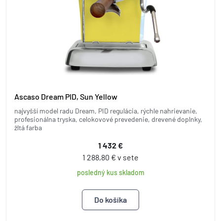
Ascaso Dream PID, Sun Yellow
najvyšší model radu Dream, PID regulácia, rýchle nahrievanie,
profesionálna tryska, celokovové prevedenie, drevené doplnky,
žltá farba
1 432 €
1 288,80 € v sete
posledný kus skladom