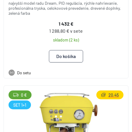
najvyšší model radu Dream, PID regulácia, rýchle nahrievanie,
profesionálna tryska, celokovové prevedenie, drevené doplnky,
zelená farba
1 432 €
1 288,80 € v sete
skladom (2 ks)
Do setu
1+1
0 €
20.45
SET 1+1