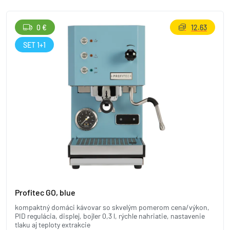
0 €
12.63
SET 1+1
Profitec GO, blue
kompaktný domáci kávovar so skvelým pomerom cena/výkon,
PID regulácia, displej, bojler 0,3 l, rýchle nahriatie, nastavenie
tlaku aj teploty extrakcie