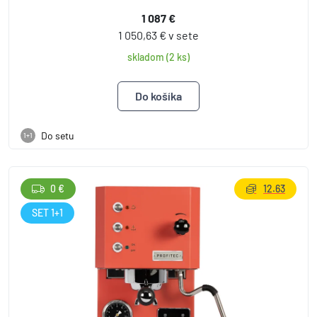
1 087 €
1 050,63 € v sete
skladom (2 ks)
Do setu
1+1
0 €
12.63
SET 1+1