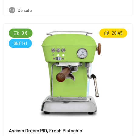
Do setu
1+1
0 €
20.45
SET 1+1
Ascaso Dream PID, Fresh Pistachio