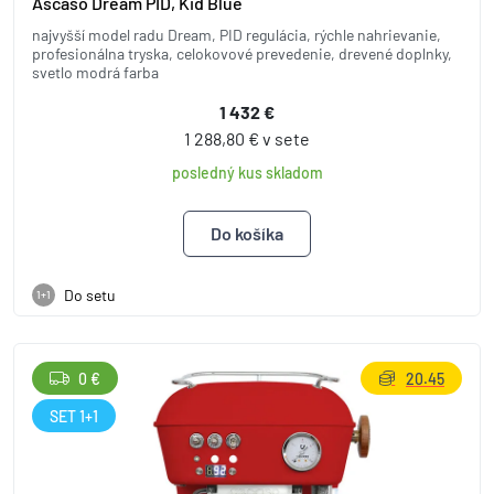
Ascaso Dream PID, Kid Blue
najvyšší model radu Dream, PID regulácia, rýchle nahrievanie,
profesionálna tryska, celokovové prevedenie, drevené doplnky,
svetlo modrá farba
1 432 €
1 288,80 € v sete
posledný kus skladom
Do setu
1+1
0 €
20.45
SET 1+1