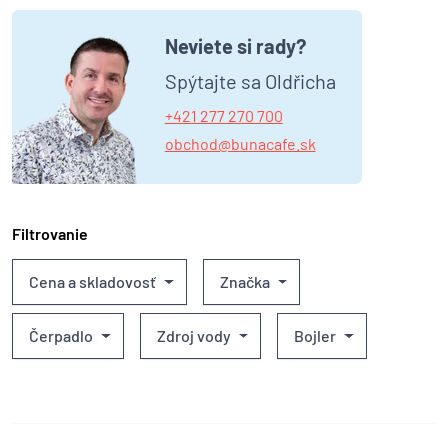
Neviete si rady?
Spýtajte sa Oldřicha
+421 277 270 700
obchod@bunacafe.sk
Filtrovanie
Cena a skladovosť
Značka
Čerpadlo
Zdroj vody
Bojler