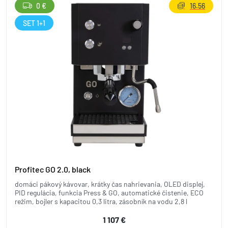
0 €
16.56
SET 1+1
Profitec GO 2.0, black
domáci pákový kávovar, krátky čas nahrievania, OLED displej,
PID regulácia, funkcia Press & GO, automatické čistenie, ECO
režim, bojler s kapacitou 0,3 litra, zásobník na vodu 2,8 l
1 107 €