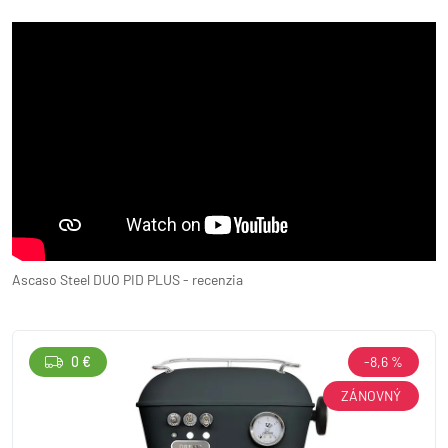
Ascaso Steel DUO PID PLUS - recenzia
0 €
-8,6 %
ZÁNOVNÝ