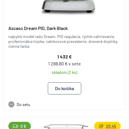
Ascaso Dream PID, Dark Black
najvyšší model radu Dream, PID regulácia, rýchle nahrievanie,
profesionálna tryska, celokovové prevedenie, drevené doplnky,
čierna farba
1 432 €
1 288,80 € v sete
skladom (2 ks)
Do setu
1+1
0 €
20.45