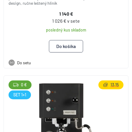
design, ručne leštený hliník
1 140 €
1 026 € v sete
posledný kus skladom
Do setu
1+1
0 €
13.15
SET 1+1