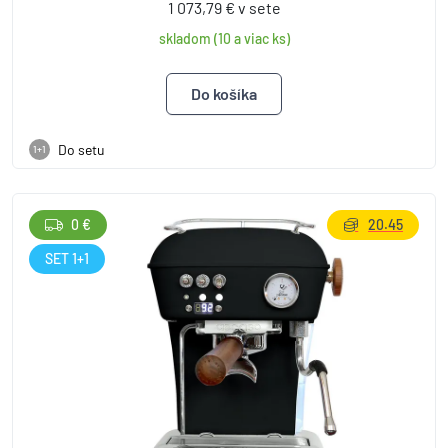
1 073,79 € v sete
skladom (10 a viac ks)
Do setu
1+1
0 €
20.45
SET 1+1