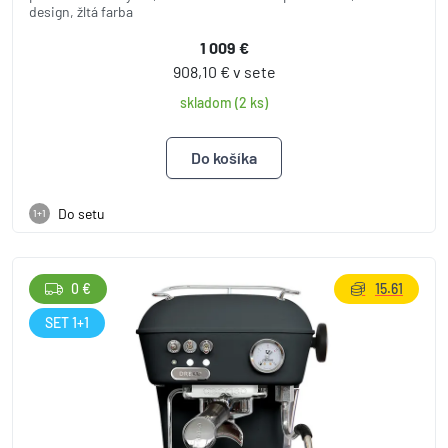
design, žltá farba
1 009 €
908,10 € v sete
skladom (2 ks)
Do setu
1+1
0 €
15.61
SET 1+1