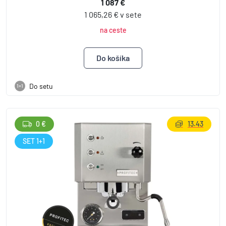
1 087 €
1 065,26 € v sete
na ceste
Do setu
1+1
0 €
13.43
SET 1+1