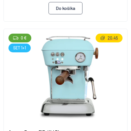
0 €
20.45
SET 1+1