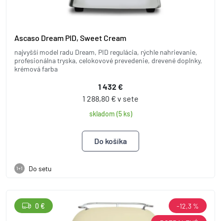
Ascaso Dream PID, Sweet Cream
najvyšší model radu Dream, PID regulácia, rýchle nahrievanie,
profesionálna tryska, celokovové prevedenie, drevené doplnky,
krémová farba
1 432 €
1 288,80 € v sete
skladom (5 ks)
Do setu
1+1
0 €
-12,3 %