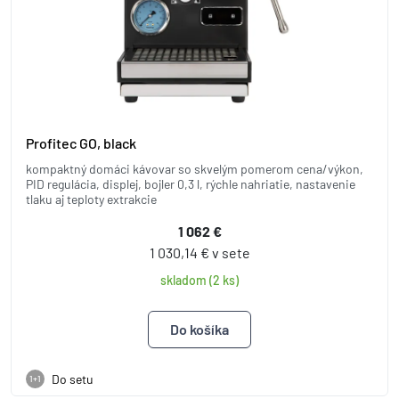
Profitec GO, black
kompaktný domáci kávovar so skvelým pomerom cena/výkon,
PID regulácia, displej, bojler 0,3 l, rýchle nahriatie, nastavenie
tlaku aj teploty extrakcie
1 062 €
1 030,14 € v sete
skladom (2 ks)
Do setu
1+1