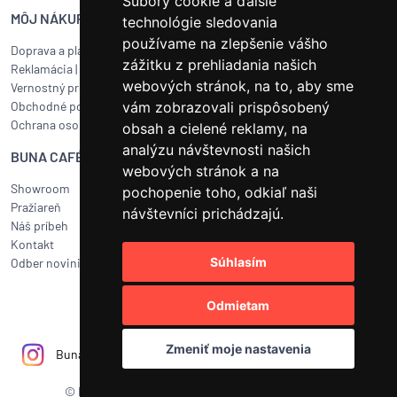
Súbory cookie a ďalšie
MÔJ NÁKUP
SERVIS BUNA CAFÉ
technológie sledovania
používame na zlepšenie vášho
Doprava a platba
Servis kávovarov všetkých
zážitku z prehliadania našich
Reklamácia
|
Vrátenie tovaru
značiek
webových stránok, na to, aby sme
Vernostný program
Objednať servis
Obchodné podmienky
vám zobrazovali prispôsobený
Ako pripraviť balík na prepravu?
Ochrana osobných údajov
Čistenie a údržba
obsah a cielené reklamy, na
analýzu návštevnosti našich
BUNA CAFÉ
RÝCHLY KONTAKT
webových stránok a na
Showroom
BUNA CAFÉ
pochopenie toho, odkiaľ naši
Pražiareň
Havlíčkovo náměstí 15/31
návštevníci prichádzajú.
Náš príbeh
252 19 Rudná, CZ
Kontakt
obchod@bunacafe.sk
Súhlasím
Odber noviniek
+421 277 270 700
Odmietam
Zmeniť moje nastavenia
Bunacafecz
Bunacafe.cz
BUNA CAFÉ
© BUNA CAFÉ 2011 - 2026
|
NYKL SMÍTAL s.r.o.