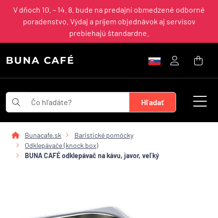
V dňoch 10. – 14. 8. bude na predajni obmedzené odborné
poradenstvo. Výdaj a príjem objednávok aj servisov
prebiehajú štandardne.
BUNA CAFÉ
Bunacafe.sk
Baristické pomôcky
Odklepávače (knock box)
BUNA CAFÉ odklepávač na kávu, javor, veľký