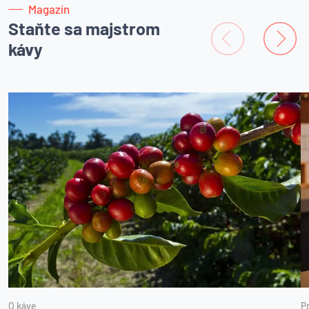
Magazín
Staňte sa majstrom
kávy
O káve
P