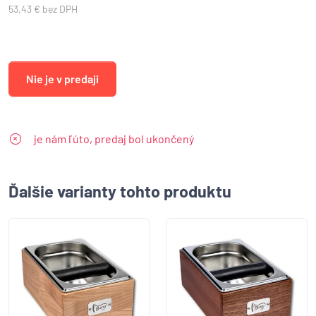
53,43 € bez DPH
Nie je v predaji
je nám ľúto, predaj bol ukončený
Ďalšie varianty tohto produktu