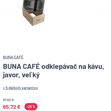
BUNA CAFÉ
BUNA CAFÉ odklepávač na kávu,
javor, veľký
+ 5 ďalších variantov
87,62 €
65,72 €
-25 %