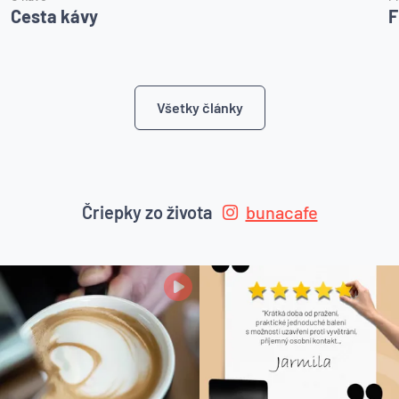
Cesta kávy
F
Všetky články
Čriepky zo života
bunacafe