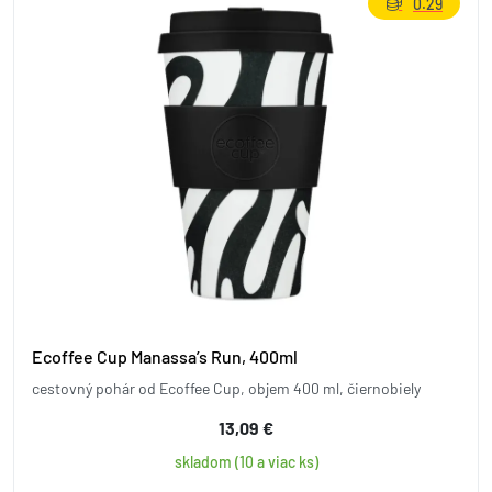
0.29
Ecoffee Cup Manassa’s Run, 400ml
cestovný pohár od Ecoffee Cup, objem 400 ml, čiernobiely
13,09 €
skladom (10 a viac ks)