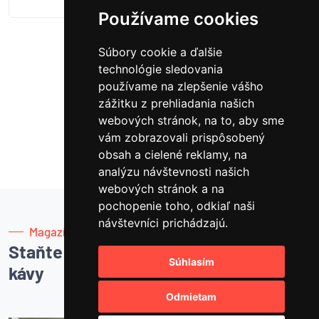
Používame cookies
Súbory cookie a ďalšie
Načítať ďalšie
technológie sledovania
používame na zlepšenie vášho
zážitku z prehliadania našich
1
2
3
4
5
webových stránok, na to, aby sme
vám zobrazovali prispôsobený
obsah a cielené reklamy, na
analýzu návštevnosti našich
webových stránok a na
pochopenie toho, odkiaľ naši
návštevníci prichádzajú.
Magazín
Staňte sa majstrom
Súhlasím
kávy
Odmietam