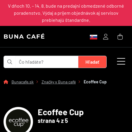
V dňoch 10. – 14. 8. bude na predajni obmedzené odborné
poradenstvo. Výdaj a príjem objednávok aj servisov
prebiehajú štandardne.
BUNA CAFÉ
Bunacafe.sk
Značky v Buna café
Ecoffee Cup
Ecoffee Cup
strana 4 z 5