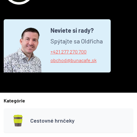
Neviete si rady?
Spýtajte sa Oldřicha
+421 277 270 700
obchod@bunacafe.sk
Kategórie
Cestovné hrnčeky