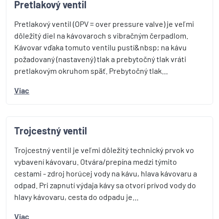
Pretlakový ventil
Pretlakový ventil (OPV = over pressure valve) je veľmi
dôležitý diel na kávovaroch s vibračným čerpadlom.
Kávovar vďaka tomuto ventilu pustí&nbsp; na kávu
požadovaný (nastavený) tlak a prebytočný tlak vráti
pretlakovým okruhom späť. Prebytočný tlak…
Viac
Trojcestný ventil
Trojcestný ventil je veľmi dôležitý technický prvok vo
vybavení kávovaru. Otvára/prepína medzi týmito
cestami - zdroj horúcej vody na kávu, hlava kávovaru a
odpad. Pri zapnutí výdaja kávy sa otvorí prívod vody do
hlavy kávovaru, cesta do odpadu je…
Viac