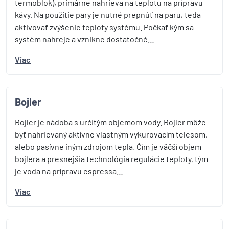
termoblok), primárne nahrieva na teplotu na prípravu
kávy. Na použitie pary je nutné prepnúť na paru, teda
aktivovať zvýšenie teploty systému. Počkať kým sa
systém nahreje a vznikne dostatočné…
Viac
Bojler
Bojler je nádoba s určitým objemom vody. Bojler môže
byť nahrievaný aktívne vlastným vykurovacím telesom,
alebo pasívne iným zdrojom tepla. Čím je väčší objem
bojlera a presnejšia technológia regulácie teploty, tým
je voda na prípravu espressa…
Viac