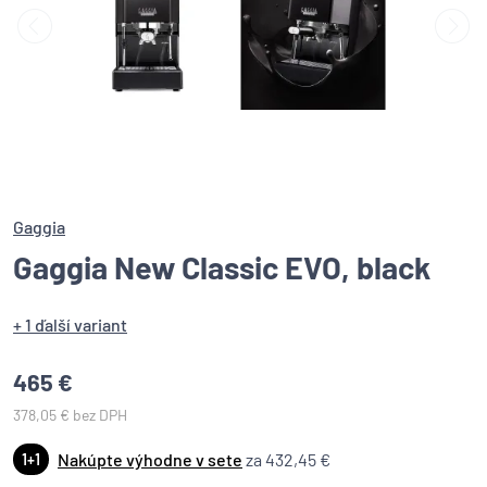
Gaggia
Gaggia New Classic EVO, black
+ 1 ďalší variant
465 €
378,05 € bez DPH
Nakúpte výhodne v sete
za 432,45 €
1+1