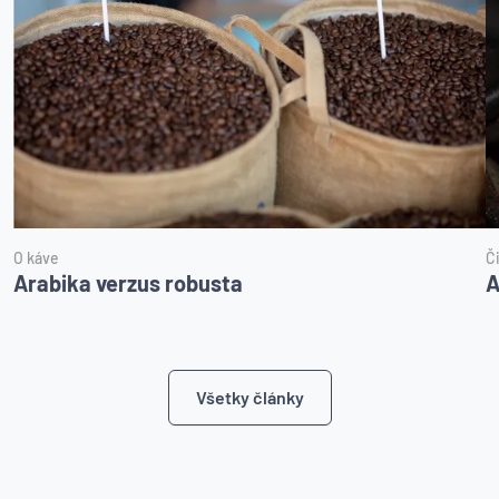
O káve
Č
Arabika verzus robusta
A
Všetky články