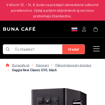
V dňoch 10. – 14. 8. bude na predajni obmedzené odborné
poradenstvo. Výdaj a príjem objednávok aj servisov
prebiehajú štandardne.
BUNA CAFÉ
Bunacafe.sk
Kávovary
Pákové kávovary domáce
Gaggia New Classic EVO, black