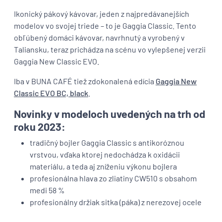
Ikonický pákový kávovar, jeden z najpredávanejších
modelov vo svojej triede – to je Gaggia Classic. Tento
obľúbený domáci kávovar, navrhnutý a vyrobený v
Taliansku, teraz prichádza na scénu vo vylepšenej verzii
Gaggia New Classic EVO.
Iba v BUNA CAFÉ tiež zdokonalená edícia
Gaggia New
Classic EVO BC, black
.
Novinky v modeloch uvedených na trh od
roku 2023:
tradičný bojler Gaggia Classic s antikoróznou
vrstvou, vďaka ktorej nedochádza k oxidácii
materiálu, a teda aj zníženiu výkonu bojlera
profesionálna hlava zo zliatiny CW510 s obsahom
medi 58 %
profesionálny držiak sitka (páka) z nerezovej ocele