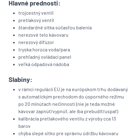
Hlavné prednosti:
trojcestný ventil
pretlakový ventil
štandardné sitka súčasťou balenia
nerezové telo kávovaru
nerezový difúzor
tryska horúca voda/para
prehľadný ovládací panel
veľká odpadová nádoba
Slabiny:
v rámci regulácií EÚ je na európskom trhu dodávaný
s automatickým prechodom do úsporného režimu
po 20 minútach nečinnosti (nie je teda možné
kávovar zapnúť/vypnúť, ale iba prebudiť/uspať)
kalibrácia pretlakového ventilu z výroby cca 13
barov
chýba slepé sitko pre správnu údržbu kávovaru