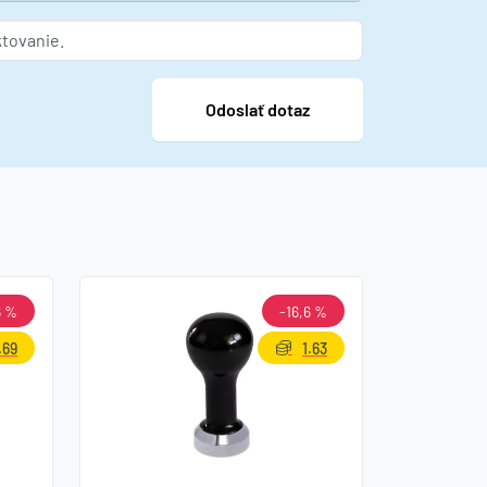
6 %
-16,6 %
.69
1.63