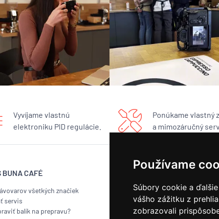
Vyvíjame vlastnú
Ponúkame vlastný 
elektroniku PID regulácie.
a mimozáručný serv
Používame coo
S BUNA CAFÉ
BUNA CAFÉ
Súbory cookie a ďalšie
kávovarov všetkých značiek
Showroom
vášho zážitku z prehli
ť servis
Pražiareň
zobrazovali prispôsobe
raviť balík na prepravu?
Náš príbeh