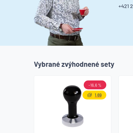
+421 
Vybrané zvýhodnené sety
-16,6 %
1.69