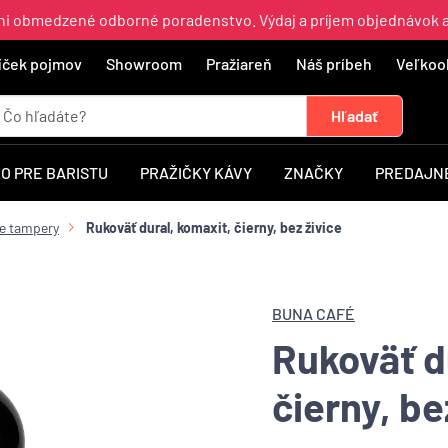
ajni obmedzené odborné poradenstvo. Výdaj a príjem objednávok 
íček pojmov
Showroom
Pražiareň
Náš príbeh
Veľkoo
O PRE BARISTU
PRAŽIČKY KÁVY
ZNAČKY
PREDAJNÉ
e tampery
Rukoväť dural, komaxit, čierny, bez živice
BUNA CAFÉ
Rukoväť d
čierny, be