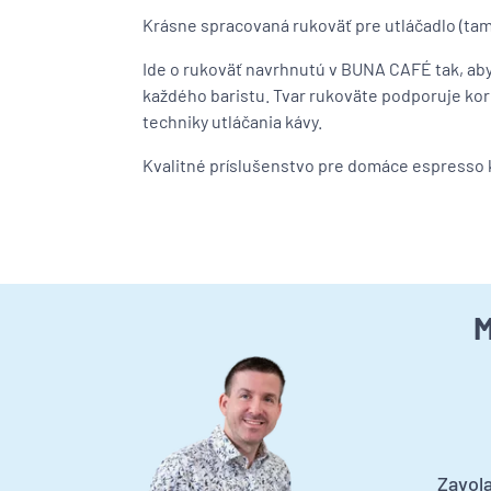
Krásne spracovaná rukoväť pre utláčadlo (tam
Ide o rukoväť navrhnutú v BUNA CAFÉ tak, a
každého baristu. Tvar rukoväte podporuje kor
techniky utláčania kávy.
Kvalitné príslušenstvo pre domáce espresso 
M
Zavola