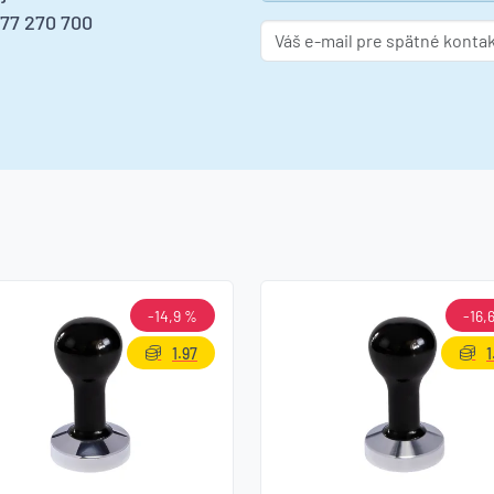
277 270 700
-14,9 %
-16,
1.97
1