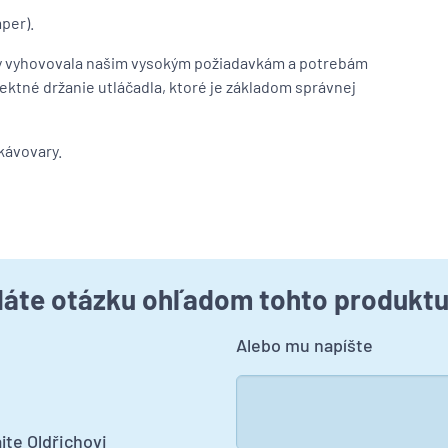
per).
by vyhovovala našim vysokým požiadavkám a potrebám
ektné držanie utláčadla, ktoré je základom správnej
kávovary.
áte otázku ohľadom tohto produkt
Alebo mu napíšte
jte Oldřichovi