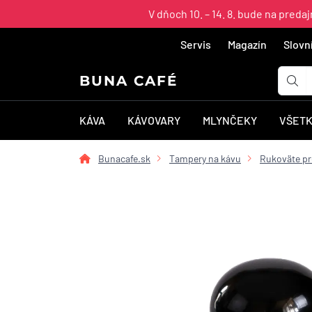
V dňoch 10. – 14. 8. bude na pred
Servis
Magazín
Slovn
BUNA CAFÉ
KÁVA
KÁVOVARY
MLYNČEKY
VŠETK
Bunacafe.sk
Tampery na kávu
Rukoväte pr