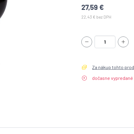
27,59 €
22,43 € bez DPH
Za nákup tohto produ
dočasne vypredané