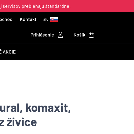
aj servisov prebiehajú štandardne.
bchod
Kontakt
SK
Prihlásenie
Košík
 AKCIE
ural, komaxit,
z živice