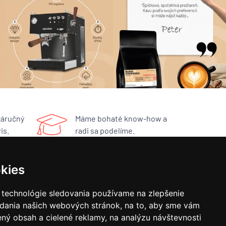
záručný
Máme bohaté know-how a
is.
radi sa podelíme.
kies
RÝCHLY KONTAKT
 technológie sledovania používame na zlepšenie
BUNA CAFÉ
adania našich webových stránok, na to, aby sme vám
Havlíčkovo náměstí 15/31
ný obsah a cielené reklamy, na analýzu návštevnosti
252 19 Rudná, CZ