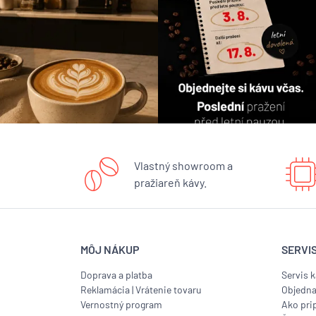
Vlastný showroom a
pražiareň kávy.
MÔJ NÁKUP
SERVI
Doprava a platba
Servis 
Reklamácia
|
Vrátenie tovaru
Objedna
Vernostný program
Ako prip