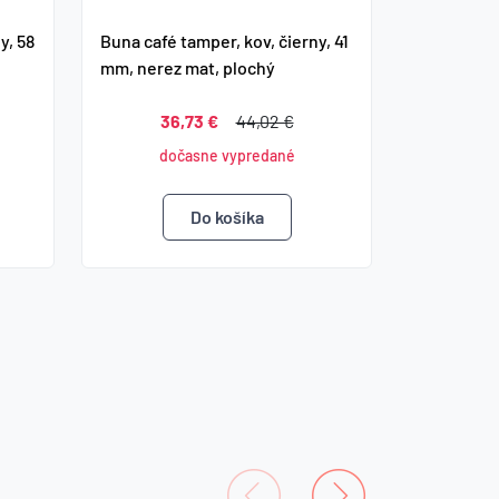
y, 58
Buna café tamper, kov, čierny, 41
mm, nerez mat, plochý
36,73 €
44,02 €
dočasne vypredané