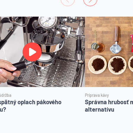
údržba
Príprava kávy
spätný oplach pákového
Správna hrubosť m
u?
alternatívu