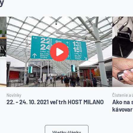
y
Novinky
Čistenie a 
22. - 24. 10. 2021 veľtrh HOST MILANO
Ako na 
kávovar
Všetky články