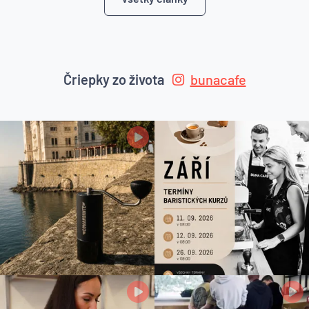
Čriepky zo života
bunacafe