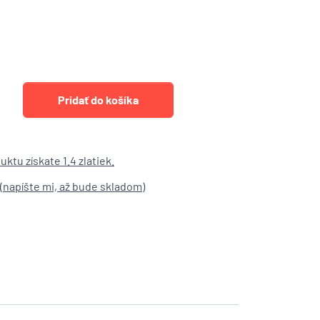
ktu získate 1.4 zlatiek.
(
napíšte mi, až bude skladom
)