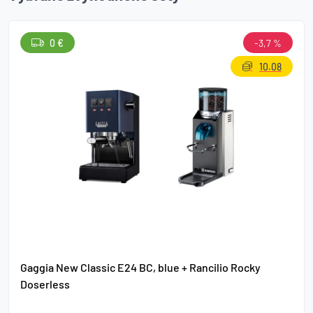
0 €
-3,7 %
10.08
Gaggia New Classic E24 BC, blue + Rancilio Rocky
Doserless