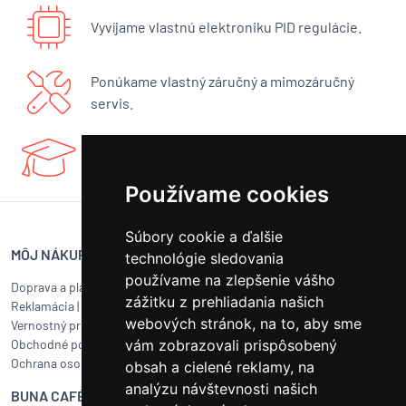
Vyvíjame vlastnú elektroniku PID regulácie.
Ponúkame vlastný záručný a mimozáručný
servis.
Máme bohaté know-how a radi sa podelíme.
Používame cookies
Súbory cookie a ďalšie
MÔJ NÁKUP
SERVIS BUNA CAFÉ
technológie sledovania
používame na zlepšenie vášho
Doprava a platba
Servis kávovarov všetkých
zážitku z prehliadania našich
Reklamácia
|
Vrátenie tovaru
značiek
webových stránok, na to, aby sme
Vernostný program
Objednať servis
Obchodné podmienky
vám zobrazovali prispôsobený
Ako pripraviť balík na prepravu?
Ochrana osobných údajov
Čistenie a údržba
obsah a cielené reklamy, na
analýzu návštevnosti našich
BUNA CAFÉ
RÝCHLY KONTAKT