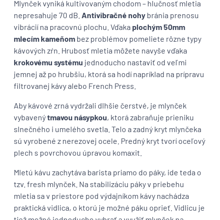
Mlynček vyniká kultivovaným chodom – hlučnosť mletia
nepresahuje 70 dB.
Antivibračné nohy
bránia prenosu
vibrácií na pracovnú plochu. Vďaka
plochým 50mm
mlecím kameňom
bez problémov pomeliete rôzne typy
kávových zŕn. Hrubosť mletia môžete navyše vďaka
krokovému systému
jednoducho nastaviť od veľmi
jemnej až po hrubšiu, ktorá sa hodí napríklad na prípravu
filtrovanej kávy alebo French Press.
Aby kávové zrná vydržali dlhšie čerstvé, je mlynček
vybavený
tmavou násypkou
, ktorá zabraňuje prieniku
slnečného i umelého svetla. Telo a zadný kryt mlynčeka
sú vyrobené z nerezovej ocele. Predný kryt tvorí oceľový
plech s povrchovou úpravou komaxit.
Mletú kávu zachytáva barista priamo do páky, ide teda o
tzv. fresh mlynček. Na stabilizáciu páky v priebehu
mletia sa v priestore pod výdajníkom kávy nachádza
praktická vidlica, o ktorú je možné páku oprieť. Vidlicu je
tiež možné jednoducho vybrať a využiť mlynček na