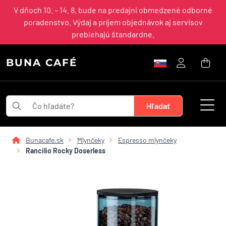
V dňoch 10. – 14. 8. bude na predajni obmedzené odborné
poradenstvo. Výdaj a príjem objednávok aj servisov
prebiehajú štandardne.
BUNA CAFÉ
Bunacafe.sk
Mlynčeky
Espresso mlynčeky
Rancilio Rocky Doserless