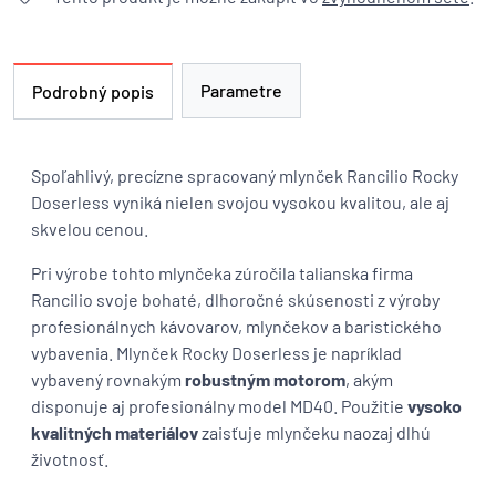
Parametre
Podrobný popis
Spoľahlivý, precízne spracovaný mlynček Rancilio Rocky
Doserless vyniká nielen svojou vysokou kvalitou, ale aj
skvelou cenou.
Pri výrobe tohto mlynčeka zúročila talianska firma
Rancilio svoje bohaté, dlhoročné skúsenosti z výroby
profesionálnych kávovarov, mlynčekov a baristického
vybavenia. Mlynček Rocky Doserless je napríklad
vybavený rovnakým
robustným motorom
, akým
disponuje aj profesionálny model MD40. Použitie
vysoko
kvalitných materiálov
zaisťuje mlynčeku naozaj dlhú
životnosť.