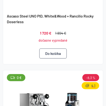
Ascaso Steel UNO PID, White&Wood + Rancilio Rocky
Doserless
1 720 €
1 894 €
dočasne vypredané
0 €
-8,3 %
4.1