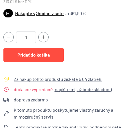
313,01 € bez DPH
Nakúpte výhodne v sete
za 361,90 €
1+1
Za nákup tohto produktu získate 5.04 zlatiek.
dočasne vypredané
(
napíšte mi, až bude skladom
)
doprava zadarmo
K tomuto produktu poskytujeme vlastný
záručný a
mimozáručný servis
.
Tento produkt je možné zakúpiť vo
zvýhodnenom sete
.