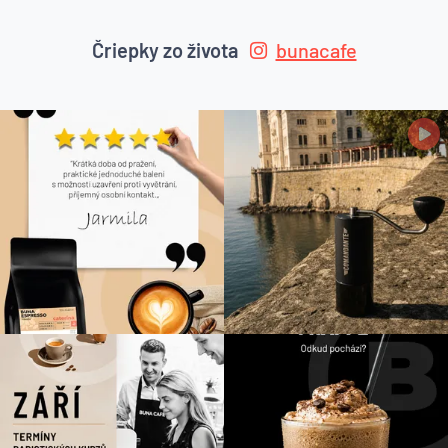
Čriepky zo života
bunacafe