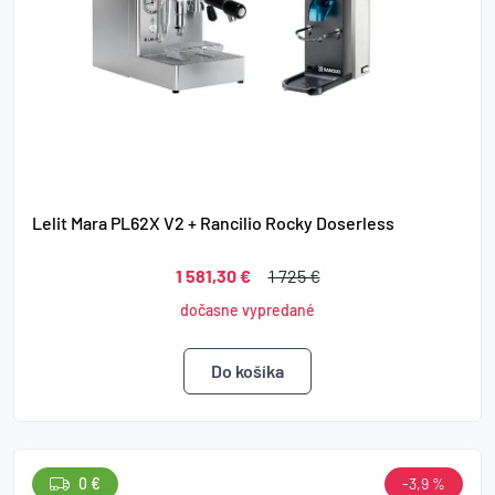
Lelit Mara PL62X V2 + Rancilio Rocky Doserless
1 581,30 €
1 725 €
dočasne vypredané
0 €
-3,9 %