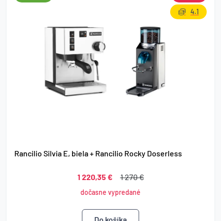
4.1
Rancilio Silvia E, biela + Rancilio Rocky Doserless
1 220,35 €
1 270 €
dočasne vypredané