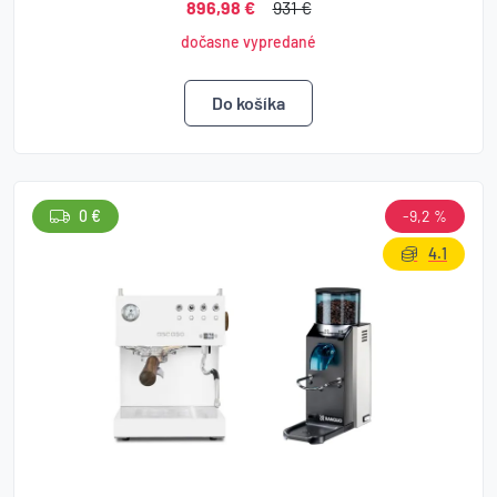
896,98 €
931 €
dočasne vypredané
0 €
-9,2 %
4.1