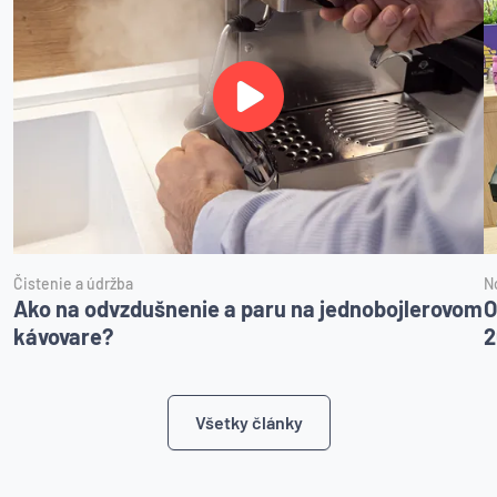
Čistenie a údržba
N
Ako na odvzdušnenie a paru na jednobojlerovom
O
kávovare?
2
Všetky články