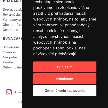
MÔJ NÁKUP
SERVIS BUNA CAFÉ
technológie sledovania
používame na zlepšenie vášho
Doprava a platba
Servis kávovarov všetkých
zážitku z prehliadania našich
Reklamácia
|
Vrátenie tovaru
značiek
webových stránok, na to, aby sme
Vernostný program
Objednať servis
Obchodné podmienky
vám zobrazovali prispôsobený
Ako pripraviť balík na prepravu?
Ochrana osobných údajov
Čistenie a údržba
obsah a cielené reklamy, na
analýzu návštevnosti našich
BUNA CAFÉ
RÝCHLY KONTAKT
webových stránok a na
Showroom
BUNA CAFÉ
pochopenie toho, odkiaľ naši
Pražiareň
Havlíčkovo náměstí 15/31
návštevníci prichádzajú.
Náš príbeh
252 19 Rudná, CZ
Kontakt
obchod@bunacafe.sk
Súhlasím
Odber noviniek
+421 277 270 700
Odmietam
Zmeniť moje nastavenia
Bunacafecz
Bunacafe.cz
BUNA CAFÉ
© BUNA CAFÉ 2011 - 2026
|
NYKL SMÍTAL s.r.o.