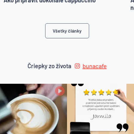
n
Všetky články
Čriepky zo života
bunacafe