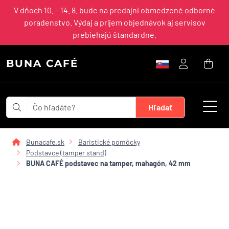
V dňoch 10. – 14. 8. bude na predajni obmedzené odborné
poradenstvo. Výdaj a príjem objednávok aj servisov
prebiehajú štandardne.
BUNA CAFÉ
Bunacafe.sk
Baristické pomôcky
Podstavce (tamper stand)
BUNA CAFÉ podstavec na tamper, mahagón, 42 mm