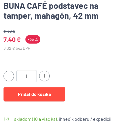
BUNA CAFÉ podstavec na
tamper, mahagón, 42 mm
11,39 €
7,40 €
-35 %
6,02 € bez DPH
skladom (10 a viac ks)
, ihneď k odberu / expedícii