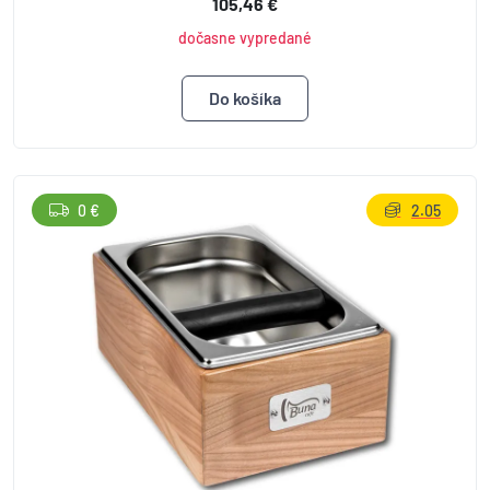
105,46 €
dočasne vypredané
0 €
2.05