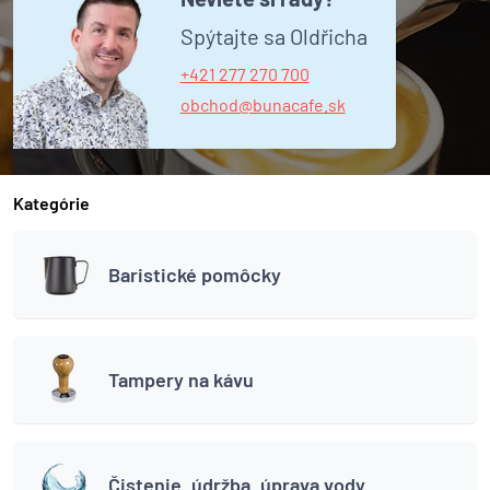
Spýtajte sa Oldřicha
+421 277 270 700
obchod@bunacafe.sk
Kategórie
Baristické pomôcky
Tampery na kávu
Čistenie, údržba, úprava vody