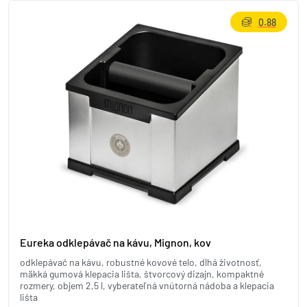
0.88
Eureka odklepávač na kávu, Mignon, kov
odklepávač na kávu, robustné kovové telo, dlhá životnosť,
mäkká gumová klepacia lišta, štvorcový dizajn, kompaktné
rozmery, objem 2,5 l, vyberateľná vnútorná nádoba a klepacia
lišta