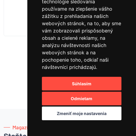
technológie sledovania
skladom (2 ks)
používame na zlepšenie vášho
zážitku z prehliadania našich
webových stránok, na to, aby sme
vám zobrazovali prispôsobený
obsah a cielené reklamy, na
analýzu návštevnosti našich
webových stránok a na
Načítať ďalšie
pochopenie toho, odkiaľ naši
návštevníci prichádzajú.
1
2
3
4
...
67
Súhlasím
Odmietam
Zmeniť moje nastavenia
Magazín
Staňte sa majstrom