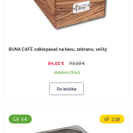
BUNA CAFÉ odklepávač na kávu, zebrano, veľký
84,02 €
112,03 €
skladom (9 ks)
0 €
2.08