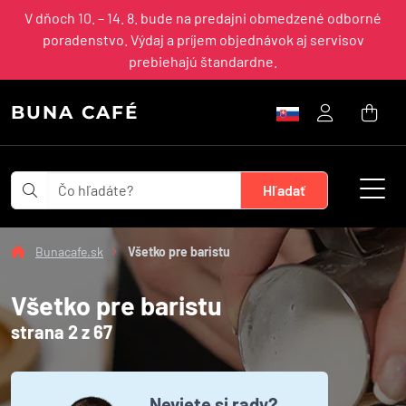
V dňoch 10. – 14. 8. bude na predajni obmedzené odborné
poradenstvo. Výdaj a príjem objednávok aj servisov
prebiehajú štandardne.
BUNA CAFÉ
Bunacafe.sk
Všetko pre baristu
Všetko pre baristu
strana 2 z 67
Neviete si rady?