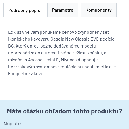
Parametre
Komponenty
Podrobný popis
Exkluzívne vám ponúkame cenovo zvýhodnený set
ikonického kávovaru Gaggia New Classic EVO z edície
BC, ktorý oproti bežne dodávanému modelu
neprechádza do automatického režimu spánku, a
mlynčeka Ascaso i-mini i1. Mlynček disponuje
bezkrokovým systémom regulácie hrubosti mletia a je
kompletne z kovu.
Máte otázku ohľadom tohto produktu?
Napíšte