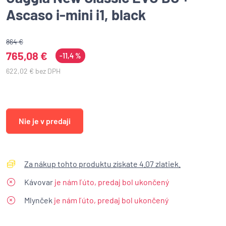
Ascaso i-mini i1, black
864 €
765,08 €
-11,4 %
622,02 € bez DPH
Nie je v predaji
Za nákup tohto produktu získate 4.07 zlatiek.
Kávovar
je nám ľúto, predaj bol ukončený
Mlynček
je nám ľúto, predaj bol ukončený