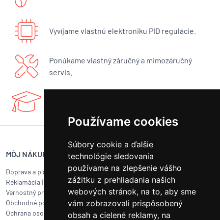
Vyvíjame vlastnú elektroniku PID regulácie.
Ponúkame vlastný záručný a mimozáručný
servis.
Máme bohaté know-how a radi sa podelíme.
Používame cookies
Súbory cookie a ďalšie
MÔJ NÁKUP
SERVIS BUNA CAFÉ
technológie sledovania
používame na zlepšenie vášho
Doprava a platba
Servis kávovarov všetkých
zážitku z prehliadania našich
Reklamácia
|
Vrátenie tovaru
značiek
webových stránok, na to, aby sme
Vernostný program
Objednať servis
vám zobrazovali prispôsobený
Obchodné podmienky
Ako pripraviť balík na prepravu?
Ochrana osobných údajov
Čistenie a údržba
obsah a cielené reklamy, na