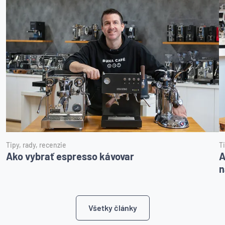
Tipy, rady, recenzie
Ti
Ako vybrať espresso kávovar
A
n
Všetky články