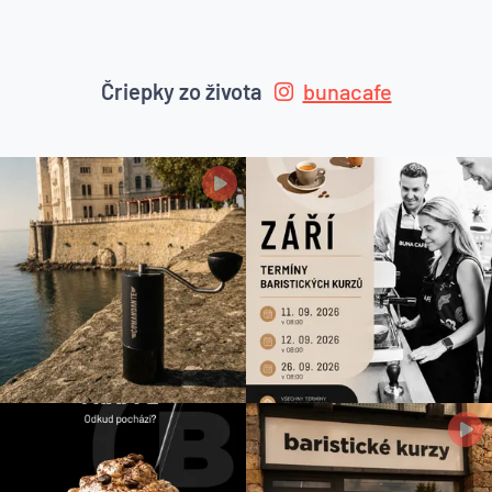
Čriepky zo života
bunacafe