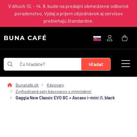
V dňoch 10. – 14. 8. bude na predajni obmedzené odborné
poradenstvo. Výdaj a príjem objednávok aj servisov
prebiehajú štandardne.
BUNA CAFÉ
Bunacafe.sk
Kávovary
Zvýhodnené sety kávovarov s mlynčekmi
Gaggia New Classic EVO BC + Ascaso i-mini i1, black