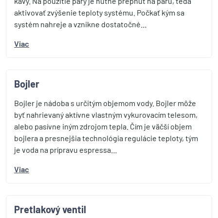
kávy. Na použitie pary je nutné prepnúť na paru, teda
aktivovať zvýšenie teploty systému. Počkať kým sa
systém nahreje a vznikne dostatočné…
Viac
Bojler
Bojler je nádoba s určitým objemom vody. Bojler môže
byť nahrievaný aktívne vlastným vykurovacím telesom,
alebo pasívne iným zdrojom tepla. Čím je väčší objem
bojlera a presnejšia technológia regulácie teploty, tým
je voda na prípravu espressa…
Viac
Pretlakový ventil