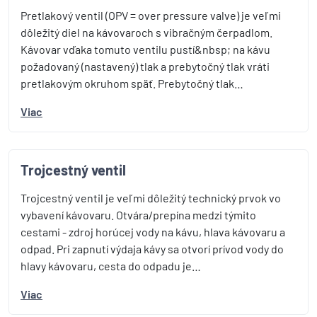
Pretlakový ventil (OPV = over pressure valve) je veľmi
dôležitý diel na kávovaroch s vibračným čerpadlom.
Kávovar vďaka tomuto ventilu pustí&nbsp; na kávu
požadovaný (nastavený) tlak a prebytočný tlak vráti
pretlakovým okruhom späť. Prebytočný tlak…
Viac
Trojcestný ventil
Trojcestný ventil je veľmi dôležitý technický prvok vo
vybavení kávovaru. Otvára/prepína medzi týmito
cestami - zdroj horúcej vody na kávu, hlava kávovaru a
odpad. Pri zapnutí výdaja kávy sa otvorí prívod vody do
hlavy kávovaru, cesta do odpadu je…
Viac