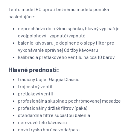
Tento model BC oproti bežnému modelu ponúka
nasledujúce:
neprechádza do režimu spánku, hlavný vypínač je
dvojpolohový - zapnuté/vypnuté
balenie kávovaru je doplnené o slepý filter pre
vykonávanie správnej údržby kávovaru
kalibrácia pretlakového ventilu na cca 10 barov
Hlavné prednosti:
tradičný bojler Gaggia Classic
trojcestný ventil
pretlakový ventil
profesionálna skupina z pochrómovanej mosadze
profesionálny držiak filtrov (páka)
štandardné filtre súčasťou balenia
nerezové telo kávovaru
nová tryska horúca voda/para