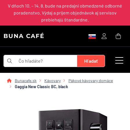
V dňoch 10. – 14. 8. bude na predajni obmedzené odborné
poradenstvo. Výdaj a príjem objednávok aj servisov
prebiehajú štandardne.
BUNA CAFÉ
Bunacafe.sk
Kávovary
Pákové kávovary domáce
Gaggia New Classic BC, black