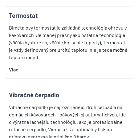
Termostat
Bimetalový termostat je základná technológia ohrevu v
kávovaroch. Je menej presný ako ostatné technológie
(väčšia hysterézia, väčšie kolísanie teploty). Termostat
je vždy definovaný pre určitú teplotu, nie je teda možné
teplotu meniť.
Viac
Vibračné čerpadlo
Vibračné čerpadlo je najrozšírenejší druh čerpadla na
domácich kávovaroch - pákových aj automatických. Ide
o výrazne lacnejšiu technológiu, ako je profesionálne
rotačné čerpadlo. Vieme už, že optimálny tlak na
prípravu espressa je približne 9 barov.…