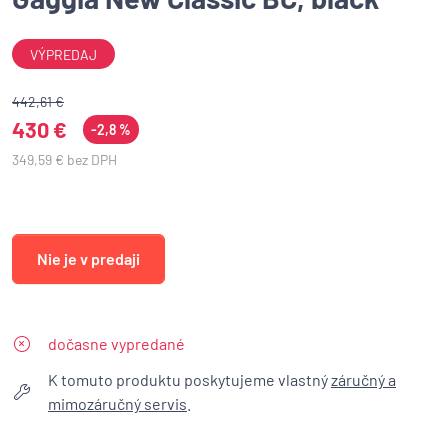
VÝPREDAJ
442,61 €
430 €
-2,8 %
349,59 € bez DPH
Nie je v predaji
dočasne vypredané
K tomuto produktu poskytujeme vlastný
záručný a
mimozáručný servis
.