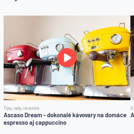
Tipy, rady, recenzie
O
Ascaso Dream - dokonalé kávovary na domáce
A
espresso aj cappuccino