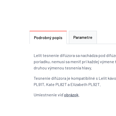
Parametre
Podrobný popis
Lelit tesnenie difúzora sa nachádza pod difúz
poriadku, nemusí sa meniť pri každej výmene
druhou výmenou tesnenia hlavy.
Tesnenie difúzora je kompatibilné s Lelit ká
PL91T, Kate PL82T a Elizabeth PL92T.
Umiestnenie viď
obrázok
.