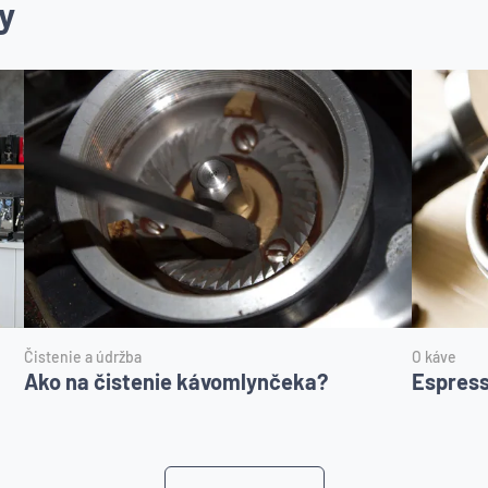
y
Čistenie a údržba
O káve
Ako na čistenie kávomlynčeka?
Espres