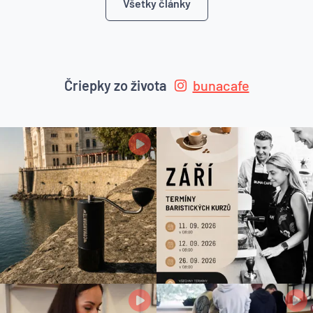
Všetky články
Čriepky zo života
bunacafe