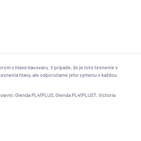
orom v hlave kávovaru. V prípade, že je toto tesnenie v
 tesnenia hlavy, ale odporúčame jeho výmenu s každou
vovarmi: Glenda PL41PLUS, Glenda PL41PLUST, Victoria