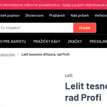
ajni obmedzené odborné poradenstvo. Výdaj a príjem objednávok 
íček pojmov
Showroom
Pražiareň
Náš príbeh
Veľkoo
O PRE BARISTU
PRAŽIČKY KÁVY
ZNAČKY
PREDAJNÉ
radné diely
Lelit tesnenie difúzora, rad Profi
Lelit
Lelit tesn
rad Profi