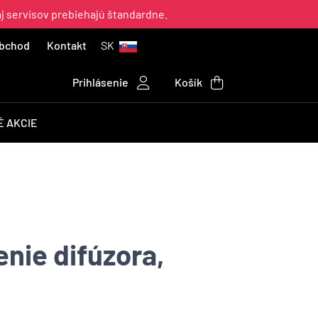
aj servisov prebiehajú štandardne.
bchod
Kontakt
SK
Prihlásenie
Košík
 AKCIE
enie difúzora,