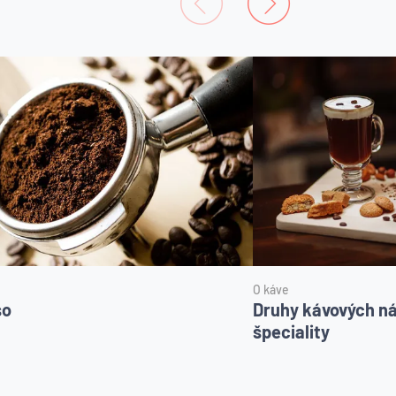
O káve
so
Druhy kávových ná
špeciality