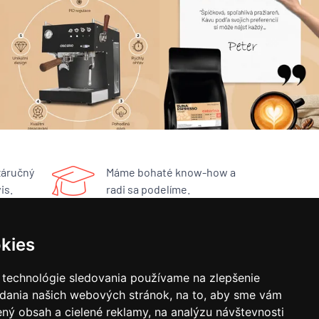
záručný
Máme bohaté know-how a
is.
radi sa podelíme.
kies
RÝCHLY KONTAKT
 technológie sledovania používame na zlepšenie
BUNA CAFÉ
adania našich webových stránok, na to, aby sme vám
Havlíčkovo náměstí 15/31
ný obsah a cielené reklamy, na analýzu návštevnosti
252 19 Rudná, CZ