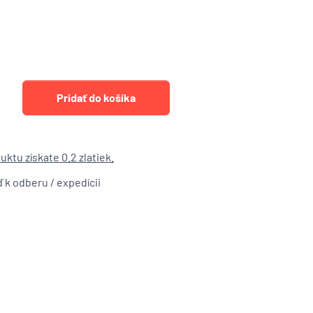
ktu získate 0.2 zlatiek.
ď k odberu / expedícii