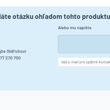
áte otázku ohľadom tohto produkt
Alebo mu napíšte
jte Oldřichovi
277 270 700