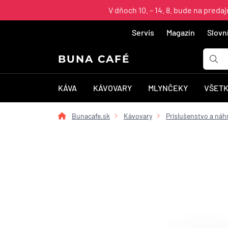
V dňoch 10. – 14. 8. bude na pred
Servis
Magazín
Slovn
BUNA CAFÉ
KÁVA
KÁVOVARY
MLYNČEKY
VŠETK
Bunacafe.sk
Kávovary
Príslušenstvo a náh