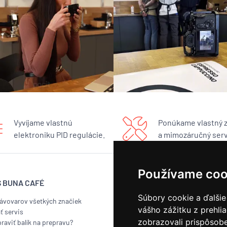
Vyvíjame vlastnú
Ponúkame vlastný 
elektroniku PID regulácie.
a mimozáručný serv
Používame coo
S BUNA CAFÉ
BUNA CAFÉ
Súbory cookie a ďalšie
kávovarov všetkých značiek
Showroom
vášho zážitku z prehli
ť servis
Pražiareň
zobrazovali prispôsobe
raviť balík na prepravu?
Náš príbeh