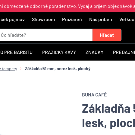
ajni obmedzené odborné poradenstvo. Výdaj a príjem objednávok 
íček pojmov
Showroom
Pražiareň
Náš príbeh
Veľkoo
O PRE BARISTU
PRAŽIČKY KÁVY
ZNAČKY
PREDAJNÉ
e tampery
Základňa 51 mm, nerez lesk, plochý
BUNA CAFÉ
Základňa 
lesk, ploc