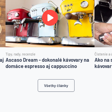
Tipy, rady, recenzie
Čistenie a 
aj
Ascaso Dream - dokonalé kávovary na
Ako na 
domáce espresso aj cappuccino
kávovar
Všetky články