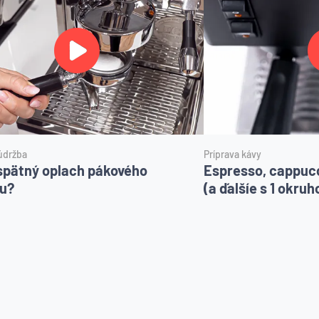
údržba
Príprava kávy
spätný oplach pákového
Espresso, cappucci
u?
(a ďalšíe s 1 okru