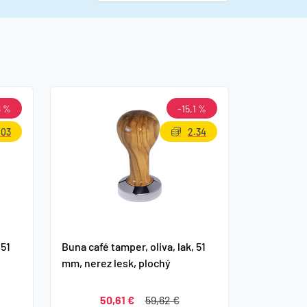
8 %
-15,1 %
.03
2.34
 51
Buna café tamper, oliva, lak, 51
mm, nerez lesk, plochý
50,61 €
59,62 €