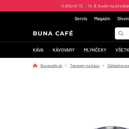
V dňoch 10. – 14. 8. bude na pred
Servis
Magazín
Slovn
BUNA CAFÉ
KÁVA
KÁVOVARY
MLYNČEKY
VŠETK
Bunacafe.sk
Tampery na kávu
Základne pr