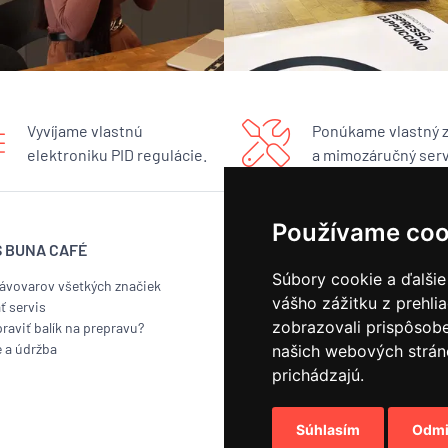
Vyvíjame vlastnú
Ponúkame vlastný 
elektroniku PID regulácie.
a mimozáručný serv
Používame coo
S BUNA CAFÉ
BUNA CAFÉ
Súbory cookie a ďalšie
kávovarov všetkých značiek
Showroom
vášho zážitku z prehli
ť servis
Pražiareň
zobrazovali prispôsobe
raviť balík na prepravu?
Náš príbeh
e a údržba
Kontakt
našich webových stráno
Odber noviniek
prichádzajú.
Súhlasím
Odmi