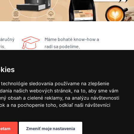
záručný
Máme bohaté know-how a
is.
radi sa podelíme.
kies
RÝCHLY KONTAKT
 technológie sledovania používame na zlepšenie
BUNA CAFÉ
adania našich webových stránok, na to, aby sme vám
Havlíčkovo náměstí 15/31
ný obsah a cielené reklamy, na analýzu návštevnosti
252 19 Rudná, CZ
obchod@bunacafe.sk
k a na pochopenie toho, odkiaľ naši návštevníci
+421 277 270 700
etam
Zmeniť moje nastavenia