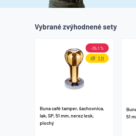
Vybrané zvýhodnené sety
-35,1 %
1.11
Buna café tamper, šachovnica,
Buna
lak, SP, 51 mm, nerez lesk,
51 m
plochý