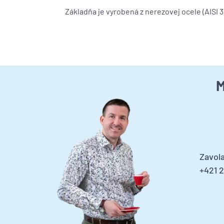
Základňa je vyrobená z nerezovej ocele (AISI
M
Zavola
+421 