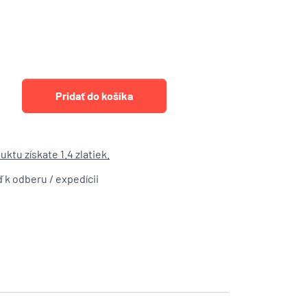
ktu získate 1.4 zlatiek.
ď k odberu / expedícii