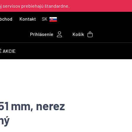
aj servisov prebiehajú štandardne.
bchod
Kontakt
SK
Prihlásenie
Košík
 AKCIE
51 mm, nerez
hý