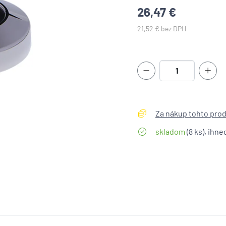
26,47 €
21,52 € bez DPH
Za nákup tohto produ
skladom
(8 ks), ihne