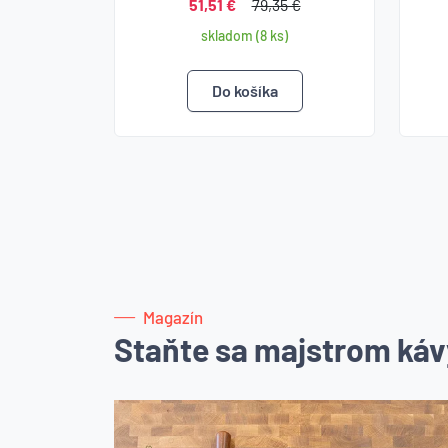
51,51 €
79,35 €
skladom (8 ks)
Magazín
Staňte sa majstrom káv