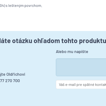
 304) s lešteným povrchom.
áte otázku ohľadom tohto produkt
Alebo mu napíšte
jte Oldřichovi
277 270 700