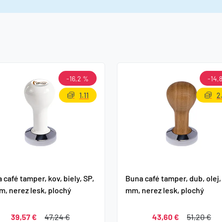
-16,2 %
-14,
1.11
2
 café tamper, kov, biely, SP,
Buna café tamper, dub, olej,
m, nerez lesk, plochý
mm, nerez lesk, plochý
39,57 €
47,24 €
43,60 €
51,20 €