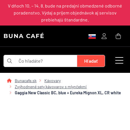
V dňoch 10. – 14. 8. bude na predajni obmedzené odborné
poradenstvo. Výdaj a príjem objednávok aj servisov
prebiehajú štandardne.
BUNA CAFÉ
Bunacafe.sk
Kávovary
Zvýhodnené sety kávovarov s mlynčekmi
Gaggia New Classic BC, blue + Eureka Mignon XL, CR white