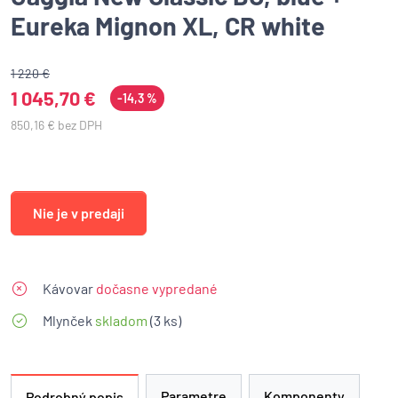
Eureka Mignon XL, CR white
1 220 €
1 045,70 €
-14,3 %
850,16 € bez DPH
Nie je v predaji
Kávovar
dočasne vypredané
Mlynček
skladom
(3 ks)
Parametre
Komponenty
Podrobný popis