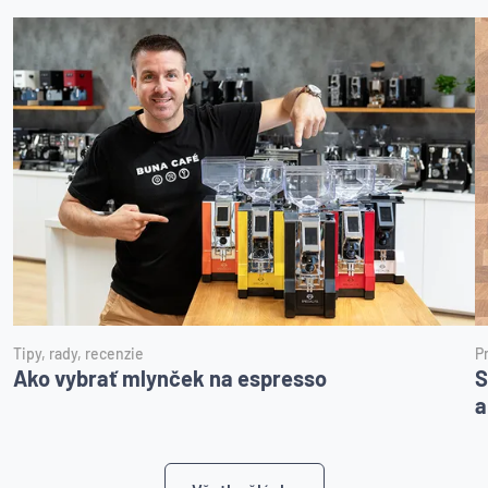
Tipy, rady, recenzie
P
Ako vybrať mlynček na espresso
S
a