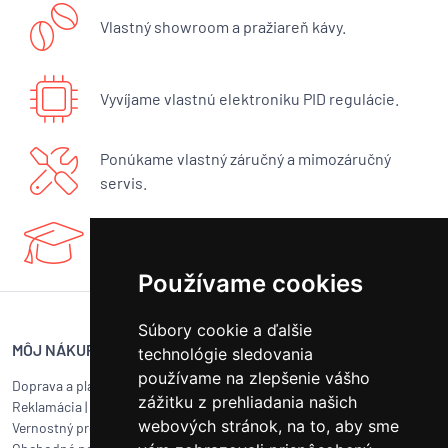
Vlastný showroom a pražiareň kávy.
Vyvíjame vlastnú elektroniku PID regulácie.
Ponúkame vlastný záručný a mimozáručný
servis.
Máme bohaté know-how a radi sa podelíme.
Používame cookies
Súbory cookie a ďalšie
MÔJ NÁKUP
SERVIS BUNA CAFÉ
technológie sledovania
používame na zlepšenie vášho
Doprava a platba
Servis kávovarov všetkých
zážitku z prehliadania našich
Reklamácia
|
Vrátenie tovaru
značiek
webových stránok, na to, aby sme
Vernostný program
Objednať servis