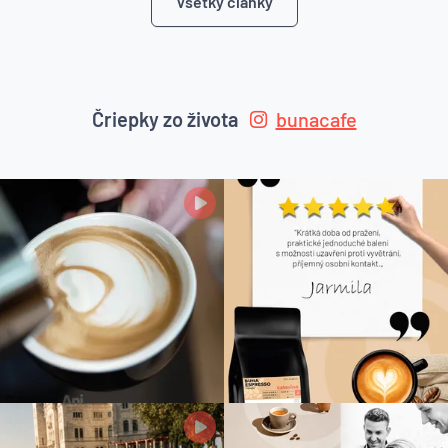
Všetky články
Čriepky zo života
bunacafe