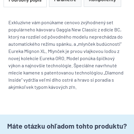
Exkluzívne vám ponúkame cenovo zvýhodnený set
populárneho kávovaru Gaggia New Classic z edície BC,
ktorý na rozdiel od pôvodného modelu neprechádza do
automatického režimu spánku, a „mlynček budúcnosti“
Eureka Mignon XL. Mlynček je prvou vlajkovou loďou z
novej kolekcie Eureka ORO. Model ponúka špičkový
výkon a najnovšie technológie. Špeciálne navrhnuté
mlecie kamene s patentovanou technológiou „Diamond
Inside“ vydržia veľmi dlho ostré a hravo si poradia s
akýmkoľvek typom kávových zŕn.
Máte otázku ohľadom tohto produktu?