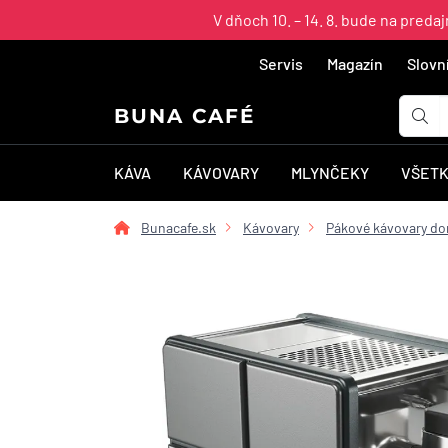
V dňoch 10. – 14. 8. bude na pred
Servis
Magazín
Slovn
BUNA CAFÉ
KÁVA
KÁVOVARY
MLYNČEKY
VŠETK
Bunacafe.sk
Kávovary
Pákové kávovary d