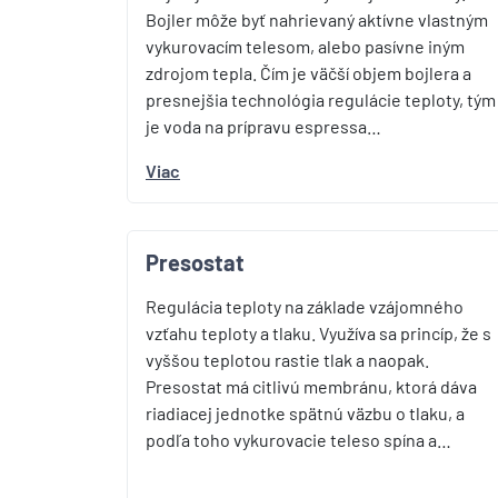
Bojler môže byť nahrievaný aktívne vlastným
vykurovacím telesom, alebo pasívne iným
zdrojom tepla. Čím je väčší objem bojlera a
presnejšia technológia regulácie teploty, tým
je voda na prípravu espressa…
Viac
Presostat
Regulácia teploty na základe vzájomného
vzťahu teploty a tlaku. Využíva sa princíp, že s
vyššou teplotou rastie tlak a naopak.
Presostat má citlivú membránu, ktorá dáva
riadiacej jednotke spätnú väzbu o tlaku, a
podľa toho vykurovacie teleso spína a…