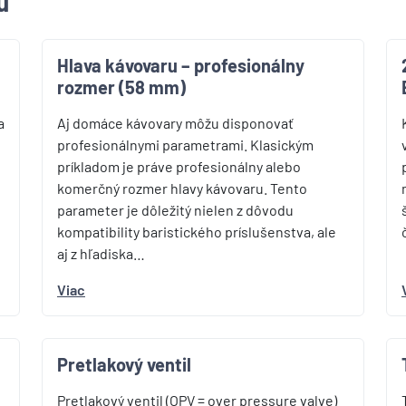
u
Hlava kávovaru – profesionálny
rozmer (58 mm)
a
Aj domáce kávovary môžu disponovať
profesionálnymi parametrami. Klasickým
príkladom je práve profesionálny alebo
komerčný rozmer hlavy kávovaru. Tento
parameter je dôležitý nielen z dôvodu
kompatibility baristického príslušenstva, ale
aj z hľadiska…
Viac
Pretlakový ventil
Pretlakový ventil (OPV = over pressure valve)