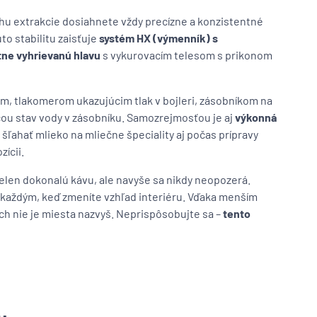
ehu extrakcie dosiahnete vždy precízne a konzistentné
to stabilitu zaisťuje
systém HX (výmenník) s
ne vyhrievanú hlavu
s vykurovacím telesom s prikonom
m, tlakomerom ukazujúcim tlak v bojleri, zásobníkom na
cou stav vody v zásobníku. Samozrejmosťou je aj
výkonná
ľahať mlieko na mliečne špeciality aj počas prípravy
zícii.
elen dokonalú kávu, ale navyše sa nikdy neopozerá.
každým, keď zmeníte vzhľad interiéru. Vďaka menším
ch nie je miesta nazvyš. Neprispôsobujte sa –
tento