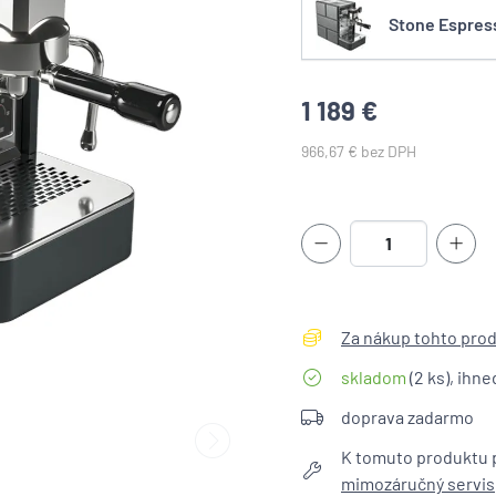
Stone Espres
1 189 €
966,67 € bez DPH
Za nákup tohto produ
skladom
(2 ks), ihne
doprava zadarmo
K tomuto produktu 
mimozáručný servis