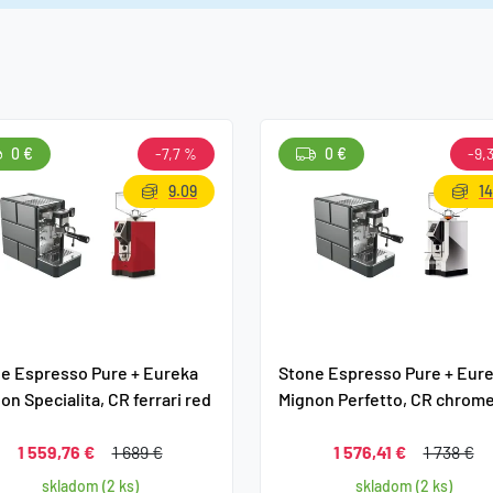
0 €
-7,7 %
0 €
-9,
9.09
14
e Espresso Pure + Eureka
Stone Espresso Pure + Eur
on Specialita, CR ferrari red
Mignon Perfetto, CR chrom
1 559,76 €
1 689 €
1 576,41 €
1 738 €
skladom (2 ks)
skladom (2 ks)