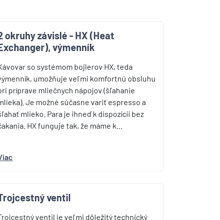
2 okruhy závislé - HX (Heat
Exchanger), výmenník
Kávovar so systémom bojlerov HX, teda
výmenník, umožňuje veľmi komfortnú obsluhu
pri príprave mliečnych nápojov (šľahanie
mlieka). Je možné súčasne variť espresso a
šľahať mlieko. Para je ihneď k dispozícii bez
čakania. HX funguje tak, že máme k…
Viac
Trojcestný ventil
Trojcestný ventil je veľmi dôležitý technický