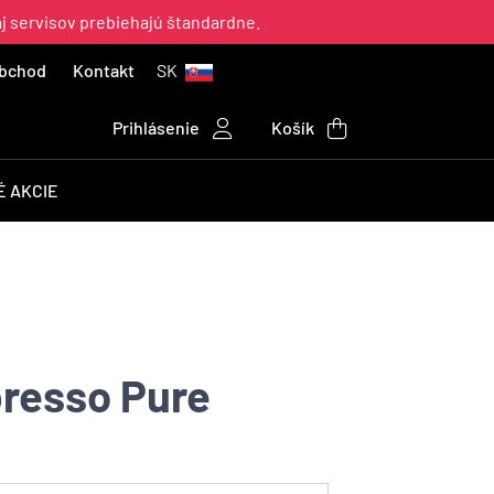
aj servisov prebiehajú štandardne.
bchod
Kontakt
SK
Prihlásenie
Košík
 AKCIE
resso Pure