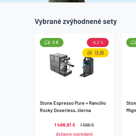
Vybrané zvýhodnené sety
0 €
-6,2 %
13.35
Stone Espresso Pure + Rancilio
Ston
Rocky Doserless, čierna
Mign
1 486,91 €
1 586 €
dočasne vypredané