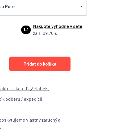
so Pure
Nakúpte výhodne v sete
1+1
za 1 109,76 €
ktu získate 12.3 zlatiek.
ď k odberu / expedícii
poskytujeme vlastný
záručný a
.