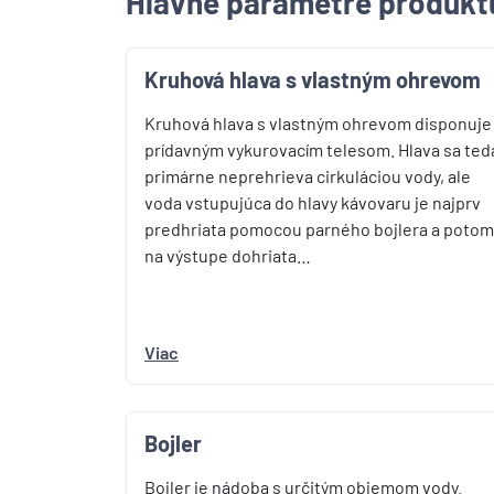
Hlavné parametre produkt
Kruhová hlava s vlastným ohrevom
Kruhová hlava s vlastným ohrevom disponuje
prídavným vykurovacím telesom. Hlava sa ted
primárne neprehrieva cirkuláciou vody, ale
voda vstupujúca do hlavy kávovaru je najprv
predhriata pomocou parného bojlera a potom
na výstupe dohriata…
Viac
Bojler
Bojler je nádoba s určitým objemom vody.