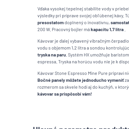
Vďaka vysokej tepelnej stabilite vody v prieb
výsledky pri príprave svojej obľúbenej kávy. Tú
presostatom
doplnený o inovatívnu,
samostat
200 W. Pracovný bojler má
kapacitu 1,7 litra
.
Kávovar je ďalej vybavený vibračným čerpadlo
vodu s objemom 1,2 litra a sondou kontrolujú
tryska na paru
. Systém HX umožňuje baristom š
espressa. Tryska na horúcu vodu nie je k dispo
Kávovar Stone Espresso Mine Pure pripraví ni
Bočné panely môžete jednoducho vymeniť
za
rozmerom sa skvele hodí aj do kuchýň, v ktorý
kávovar sa prispôsobí vám!