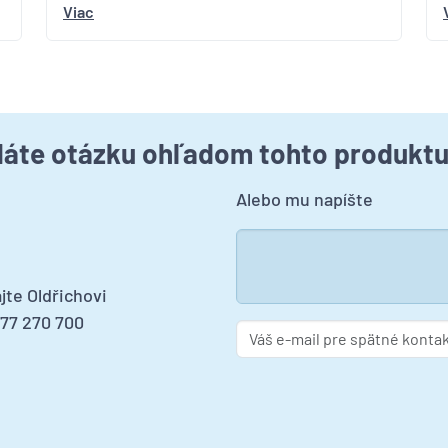
Viac
áte otázku ohľadom tohto produkt
Alebo mu napíšte
jte Oldřichovi
277 270 700