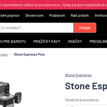
ajni obmedzené odborné poradenstvo. Výdaj a príjem objednávok 
íček pojmov
Showroom
Pražiareň
Náš príbeh
Veľkoo
O PRE BARISTU
PRAŽIČKY KÁVY
ZNAČKY
PREDAJNÉ
omáce
Stone Espresso Pure
Stone Espresso
Stone Esp
Farebné prevedenie