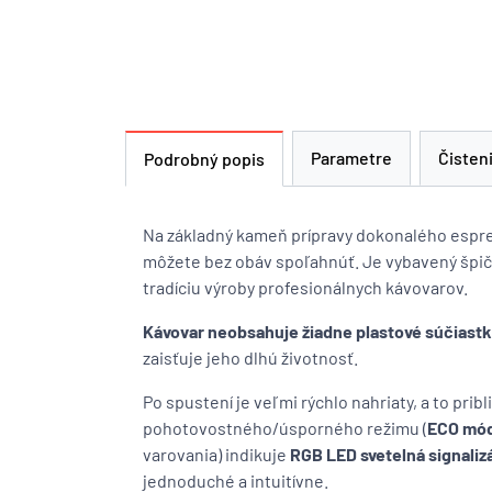
Parametre
Čisten
Podrobný popis
Na základný kameň prípravy dokonalého espr
môžete bez obáv spoľahnúť. Je vybavený špič
tradíciu výroby profesionálnych kávovarov.
Kávovar neobsahuje žiadne plastové súčiast
zaisťuje jeho dlhú životnosť.
Po spustení je veľmi rýchlo nahriaty, a to pri
pohotovostného/úsporného režimu (
ECO mó
varovania) indikuje
RGB LED svetelná signaliz
jednoduché a intuitívne.