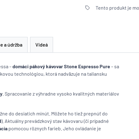
Tento produkt je mo
ie a údržba
Videá
essa –
domáci pákový kávovar Stone Espresso Pure
– sa
kovou technológiou, ktorá nadväzuje na taliansku
ky
. Spracovanie z výhradne vysoko kvalitných materiálov
bližne do desiatich minút. Môžete ho tiež prepnúť do
d
). Aktuálny prevádzkový stav kávovaru (či prípadné
ácia
pomocou rôznych farieb. Jeho ovládanie je