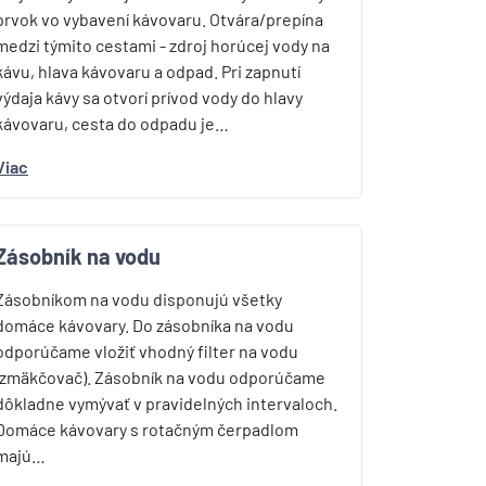
prvok vo vybavení kávovaru. Otvára/prepína
medzi týmito cestami - zdroj horúcej vody na
kávu, hlava kávovaru a odpad. Pri zapnutí
výdaja kávy sa otvorí prívod vody do hlavy
kávovaru, cesta do odpadu je…
Viac
Zásobník na vodu
Zásobníkom na vodu disponujú všetky
domáce kávovary. Do zásobníka na vodu
odporúčame vložiť vhodný filter na vodu
(zmäkčovač). Zásobník na vodu odporúčame
dôkladne vymývať v pravidelných intervaloch.
Domáce kávovary s rotačným čerpadlom
majú…