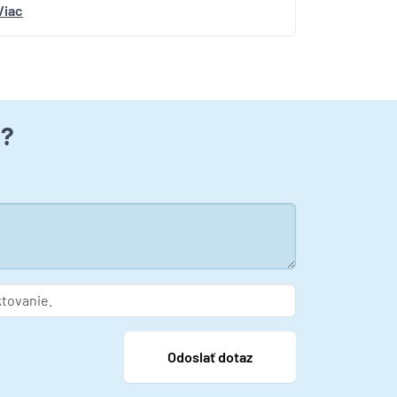
Viac
u?