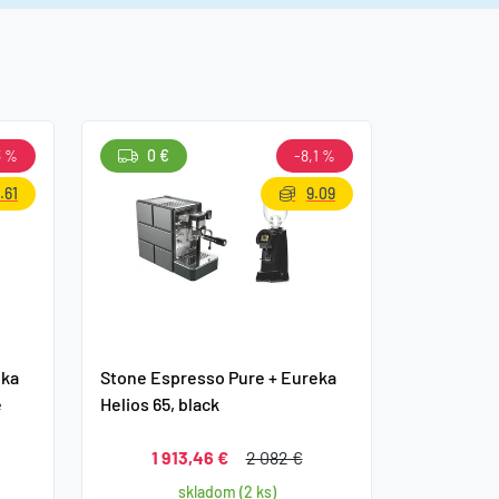
3 %
0 €
-8,1 %
.61
9.09
eka
Stone Espresso Pure + Eureka
e
Helios 65, black
1 913,46 €
2 082 €
skladom (2 ks)