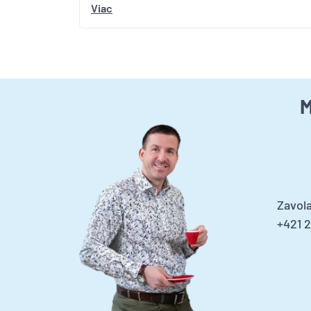
Viac
M
Zavola
+421 