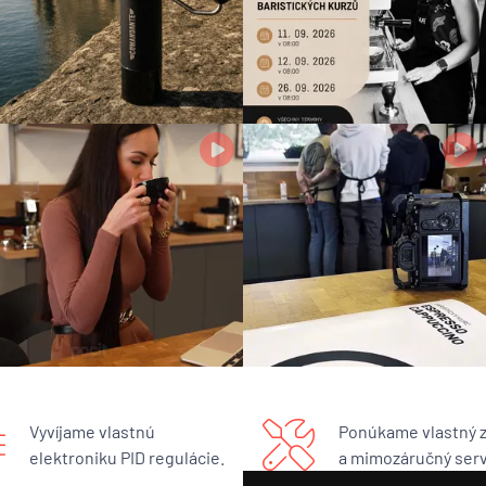
Vyvíjame vlastnú
Ponúkame vlastný 
elektroniku PID regulácie.
a mimozáručný serv