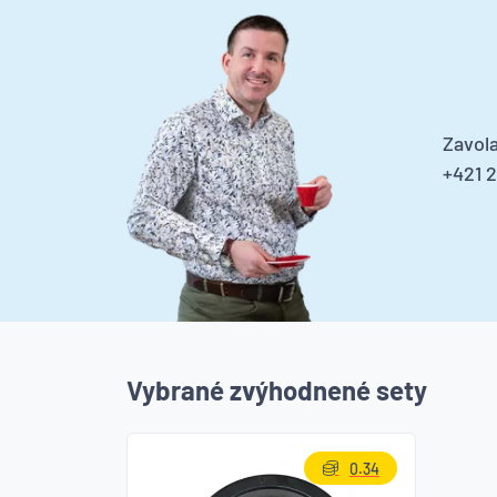
Zavola
+421 
Vybrané zvýhodnené sety
0.34