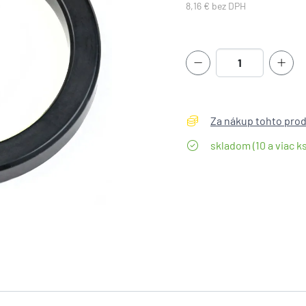
8,16 € bez DPH
Za nákup tohto produ
skladom (10 a viac ks