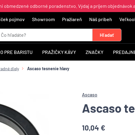
ajni obmedzené odborné poradenstvo. Výdaj a príjem objednávok 
íček pojmov
Showroom
Pražiareň
Náš príbeh
Veľkoo
O PRE BARISTU
PRAŽIČKY KÁVY
ZNAČKY
PREDAJNÉ
radné diely
Ascaso tesnenie hlavy
Ascaso
Ascaso te
10,04 €