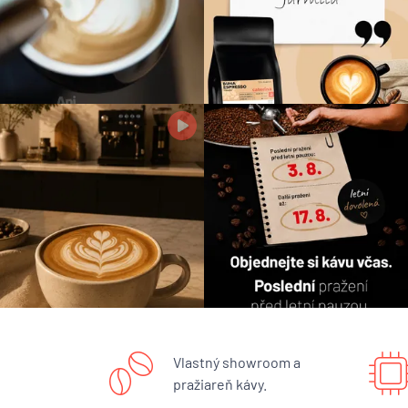
Vlastný showroom a
pražiareň kávy.