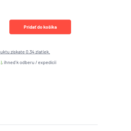
ktu získate 0.34 zlatiek.
)
, ihneď k odberu / expedícii