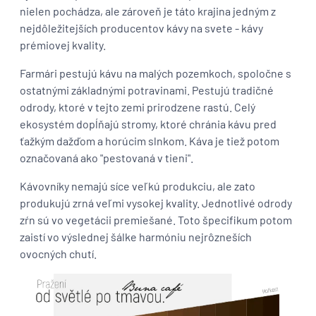
nielen pochádza, ale zároveň je táto krajina jedným z
nejdôležitejších producentov kávy na svete - kávy
prémiovej kvality.
Farmári pestujú kávu na malých pozemkoch, spoločne s
ostatnými základnými potravinami. Pestujú tradičné
odrody, ktoré v tejto zemi prirodzene rastú. Celý
ekosystém dopĺňajú stromy, ktoré chránia kávu pred
ťažkým dažďom a horúcim slnkom. Káva je tiež potom
označovaná ako "pestovaná v tieni".
Kávovníky nemajú síce veľkú produkciu, ale zato
produkujú zrná veľmi vysokej kvality. Jednotlivé odrody
zŕn sú vo vegetácii premiešané. Toto špecifikum potom
zaistí vo výslednej šálke harmóniu nejrôzneších
ovocných chutí.