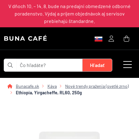
V dňoch 10. – 14. 8. bude na predajni obmedzené odborné
poradenstvo. Výdaj a príjem objednávok aj servisov
prebiehajú štandardne.
BUNA CAFÉ
Bunacafe.sk
Káva
Nové trendy praženia (svetlé zrno)
Ethiopia, Yirgacheffe, RL60, 250g