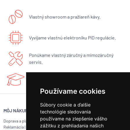
Vlastný showroom a pražiareň kávy.
Vyvíjame vlastnú elektroniku PID regulácie.
Ponúkame vlastný záručný a mimozáručný
servis.
Máme bohaté know-how a radi sa podelíme.
Používame cookies
Súbory cookie a ďalšie
MÔJ NÁKUP
SERVIS BUNA CAFÉ
technológie sledovania
používame na zlepšenie vášho
Doprava a platba
Servis kávovarov všetkých
zážitku z prehliadania našich
Reklamácia
|
Vrátenie tovaru
značiek