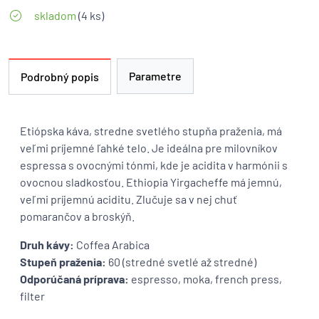
skladom
(4 ks)
Parametre
Podrobný popis
Etiópska káva, stredne svetlého stupňa praženia, má
veľmi príjemné ľahké telo. Je ideálna pre milovníkov
espressa s ovocnými tónmi, kde je acidita v harmónii s
ovocnou sladkosťou. Ethiopia Yirgacheffe má jemnú,
veľmi príjemnú aciditu. Zlučuje sa v nej chuť
pomarančov a broskýň.
Druh kávy:
Coffea Arabica
Stupeň praženia:
60 (stredné svetlé až stredné)
Odporúčaná príprava:
espresso, moka, french press,
filter