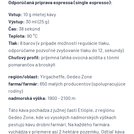
Odporúčaná príprava espressa (single espresso):
Vstup:
10 g mletej kávy
Výstup:
30 ml (25 g)
Čas:
38 sekúnd
Teplota:
90 °C
Tlak:
8 barov (v prípade možnosti regulácie tlaku,
odporúčame pozvoľné zvyšovanie tlaku do 12. sekundy)
Chuťový profil:
príjemná ľahká ovocná acidita s tónmi
pomarančov a broskýň
región/oblast:
Yirgacheffe, Gedeo Zone
farma/farmár:
650 malých producentov (spolupracujúce
rodiny)
nadmorská výška:
1900 - 2100 m
Táto káva pochádza z južnej časti Etiópie, z regiónu
Gedeo Zone, kde vo vysokých nadmorských výškach
pestujú kávu drobní farmári. Na každého farmára
vychádza v priemere asi 2 hektáre pozemku. Odtiaľ káva